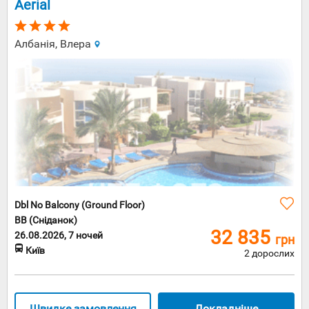
Aerial
Албанія, Влера
Dbl No Balcony (Ground Floor)
BB (Сніданок)
32 835
26.08.2026, 7 ночей
грн
Київ
2 дорослих
Швидке замовлення
Докладніше