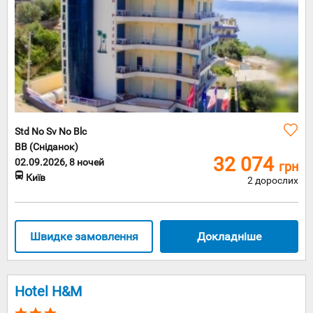
Std No Sv No Blc
BB (Сніданок)
32 074
02.09.2026, 8 ночей
грн
Київ
2 дорослих
Швидке замовлення
Докладніше
Hotel H&M