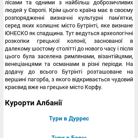
лісами та одними з найбільш доброзичливих
людей у ​​Європі. Крім цього країна має в своєму
розпорядженні визначні культурні пам'ятки,
серед яких колишнє місто Бутрінті, яке визнане
ЮНЕСКО як спадщина. Тут ведуться археологічні
розкопки грецької колонії, заснованої в
далекому шостому столітті до нового часу і після
цього була заселена римлянами, візантійцями,
венеціанцями та османами в різні періоди. На
додачу до всього Бутрінті розташоване на
вершині пагорба, з якого відкривається чудовий
краєвид вже на грецьке місто Корфу.
Курорти Албанії
Тури в Дуррес
Тури в Борш