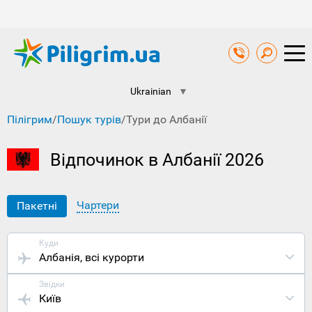
Ukrainian
▼
Пілігрим
/
Пошук турів
/
Тури до Албанії
Відпочинок в Албанії 2026
Чартери
Пакетні
Куди
Албанія
, всі курорти
Звідки
Київ