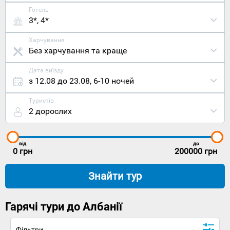
Готель
3*, 4*
Харчування
Без харчування та краще
Дата виїзду
з 12.08 до 23.08
,
6-10 ночей
Туристів
2 дорослих
від
до
0
грн
200000
грн
Знайти тур
Гарячі тури до Албанії
Фільтри