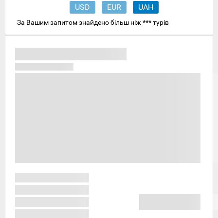
USD
EUR
UAH
За Вашим запитом знайдено більш ніж
***
турів