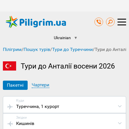
Ukrainian
▼
Пілігрим
/
Пошук турів
/
Тури до Туреччини
/
Тури до Анталії
Тури до Анталії восени 2026
Чартери
Пакетні
Куди
Туреччина
, 1 курорт
Звідки
Кишинів