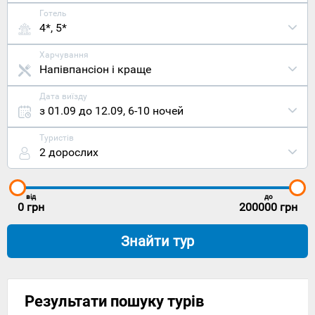
Готель
4*, 5*
Харчування
Напівпансіон і краще
Дата виїзду
з 01.09 до 12.09
,
6-10 ночей
Туристів
2 дорослих
від
до
0
грн
200000
грн
Знайти тур
Результати пошуку турів