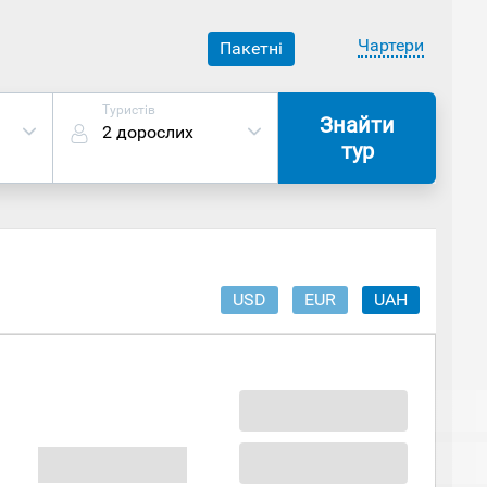
Чартери
Пакетні
Туристів
Знайти
2 дорослих
тур
USD
EUR
UAH