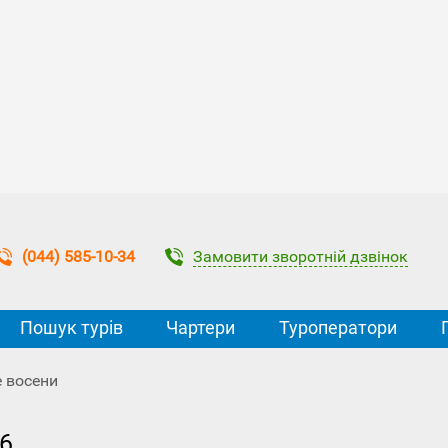
Замовити зворотній дзвінок
(044) 585-10-34
Пошук турів
Чартери
Туроператори
е восени
26