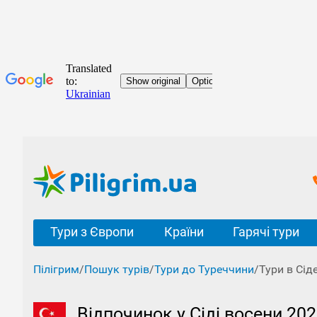
Тури з Європи
Країни
Гарячі тури
Пілігрим
/
Пошук турів
/
Тури до Туреччини
/
Тури в Сід
Відпочинок у Сіді восени 20