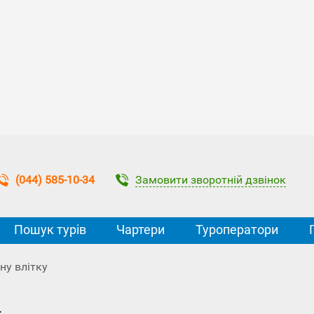
Замовити зворотній дзвінок
(044) 585-10-34
Пошук турів
Чартери
Туроператори
ну влітку