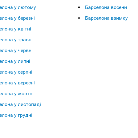
елона у лютому
Барселона восени
елона у березні
Барселона взимку
елона у квітні
елона у травні
елона у червні
елона у липні
елона у серпні
елона у вересні
елона у жовтні
елона у листопаді
елона у грудні