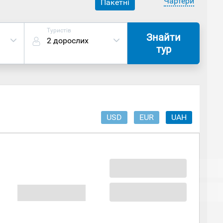
Чартери
Пакетні
Туристів
Знайти
2 дорослих
тур
USD
EUR
UAH