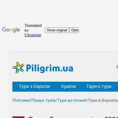
Тури з Європи
Країни
Гарячі тури
Пілігрим
/
Пошук турів
/
Тури до Іспанії
/
Тури в Барсело