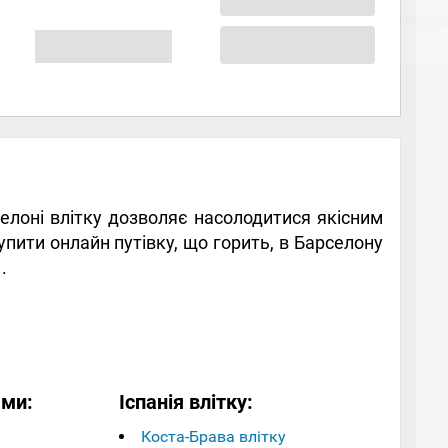
рселоні влітку дозволяє насолодитися якісним
пити онлайн путівку, що горить, в Барселону
.
ами:
Іспанія влітку:
Коста-Брава влітку