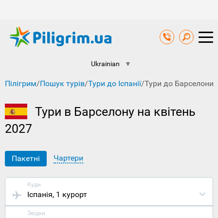
Ukrainian
▼
Пілігрим
/
Пошук турів
/
Тури до Іспанії
/
Тури до Барселони 
Тури в Барселону на квітень
2027
Чартери
Пакетні
Куди
Іспанія
, 1 курорт
Звідки