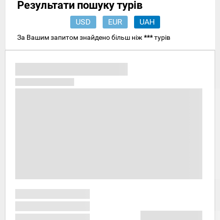
Результати пошуку турів
USD
EUR
UAH
За Вашим запитом знайдено більш ніж
***
турів