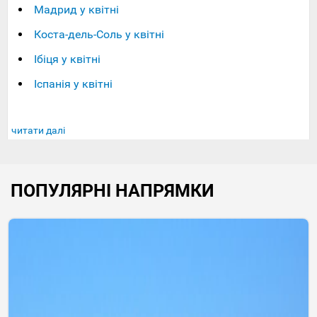
Мадрид у квітні
Коста-дель-Соль у квітні
Ібіця у квітні
Іспанія у квітні
читати далі
ПОПУЛЯРНІ НАПРЯМКИ