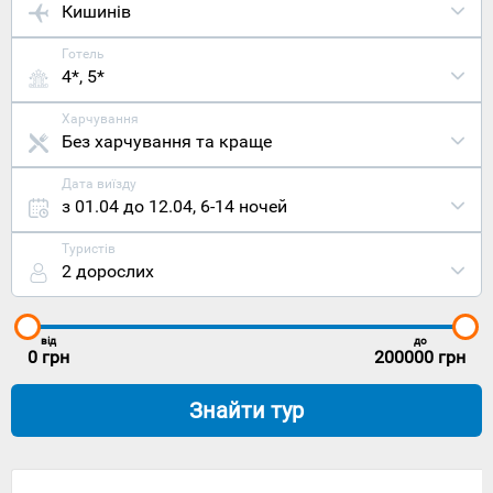
Кишинів
Готель
4*, 5*
Харчування
Без харчування та краще
Дата виїзду
з 01.04 до 12.04
,
6-14 ночей
Туристів
2 дорослих
від
до
0
грн
200000
грн
Знайти тур