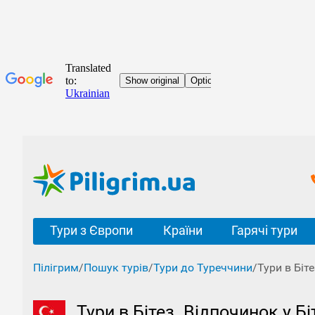
Тури з Європи
Країни
Гарячі тури
Пілігрим
/
Пошук турів
/
Тури до Туреччини
/
Тури в Біте
Тури в Бітез. Відпочинок у Бі