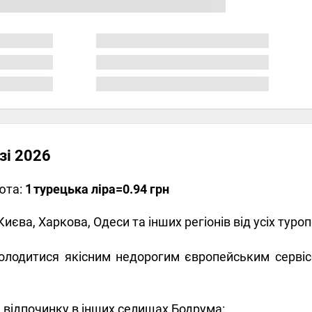
езі 2026
юта:
1
турецька ліра
=0.94 грн
Києва, Харкова, Одеси та інших регіонів від усіх туро
олодитися якісним недорогим європейським сервіс
 відпочинку в інших селищах Бодрума: