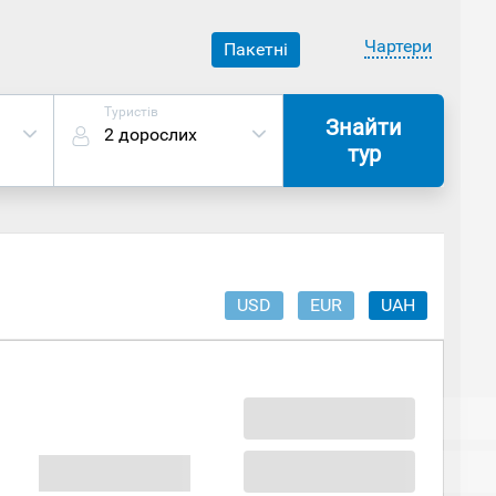
Чартери
Пакетні
Туристів
Знайти
2 дорослих
тур
USD
EUR
UAH