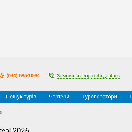
Замовити зворотній дзвінок
(044) 585-10-34
Пошук турів
Чартери
Туроператори
з
тезі 2026