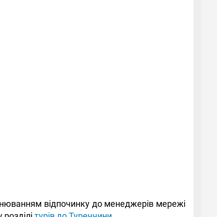
ронюванням відпочинку до менеджерів мережі
 розділі
турів до Туреччини
.