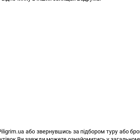
Piligrim.ua або звернувшись за підбором туру або б
 путівок Ви завжди можете ознайомитись у загальному