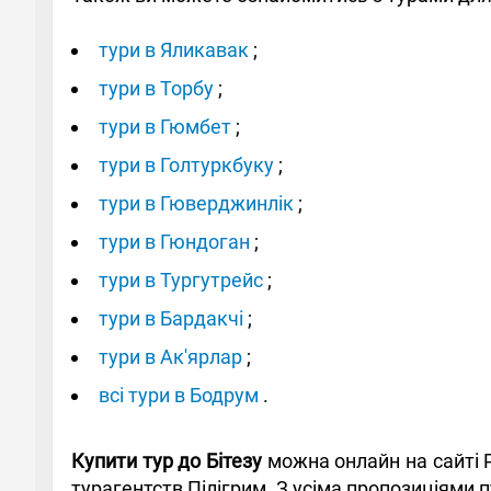
тури в Яликавак
;
тури в Торбу
;
тури в Гюмбет
;
тури в Голтуркбуку
;
тури в Гюверджинлік
;
тури в Гюндоган
;
тури в Тургутрейс
;
тури в Бардакчі
;
тури в Ак'ярлар
;
всі тури в Бодрум
.
Купити тур до Бітезу
можна онлайн на сайті 
турагентств Пілігрим. З усіма пропозиціями