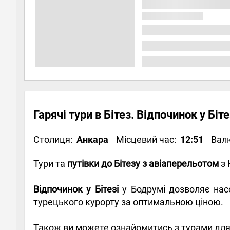
Гарячі тури в Бітез. Відпочинок у Біт
Столиця:
Анкара
Місцевий час:
12:51
Вал
Тури та
путівки до Бітезу з авіаперельотом
з 
Відпочинок у Бітезі
у Бодрумі дозволяє нас
турецького курорту за оптимальною ціною.
Також ви можете ознайомитись з турами для