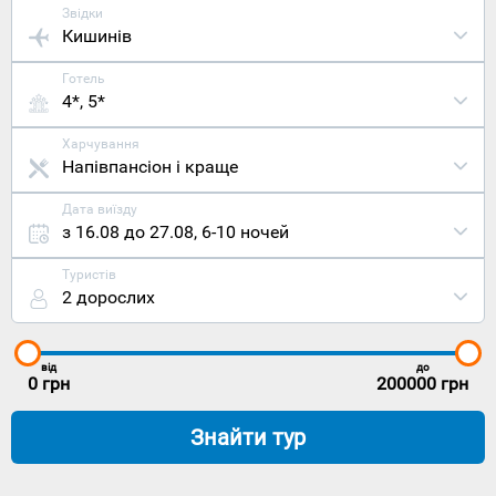
Звідки
Кишинів
Готель
4*, 5*
Харчування
Напівпансіон і краще
Дата виїзду
з 16.08 до 27.08
,
6-10 ночей
Туристів
2 дорослих
від
до
0
грн
200000
грн
Знайти тур