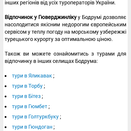
інших регіонів від усіх туроператорів України.
Відпочинок у Гюверджинліку
у Бодрумі дозволяє
насолодитися якісним недорогим європейським
сервісом у теплу погоду на морському узбережжі
турецького курорту за оптимальною ціною.
Також ви можете ознайомитись з турами для
відпочинку в інших селищах Бодрума:
тури в Яликавак
;
тури в Торбу
;
тури в Бітез
;
тури в Гюмбет
;
тури в Голтуркбуку
;
тури в Гюндоган
;