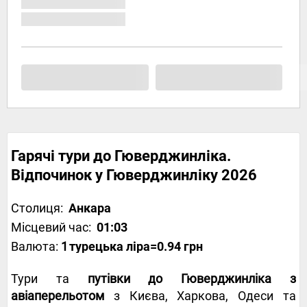
Гарячі тури до Гюверджинліка.
Відпочинок у Гюверджинліку 2026
Столиця:
Анкара
Місцевий час:
01:03
Валюта:
1
турецька ліра
=0.94 грн
Тури та
путівки до Гюверджинліка з
авіаперельотом
з Києва, Харкова, Одеси та