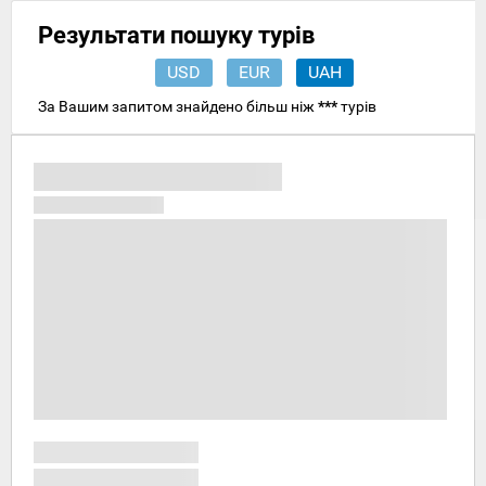
Результати пошуку турів
USD
EUR
UAH
За Вашим запитом знайдено більш ніж
***
турів