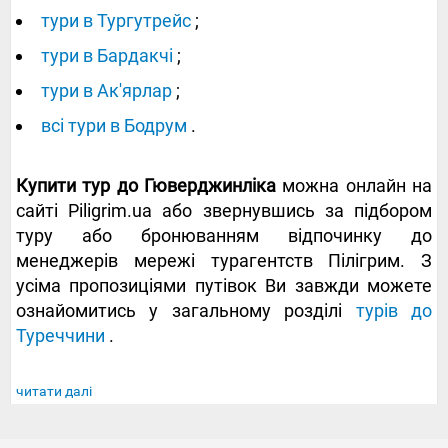
тури в Тургутрейс
;
тури в Бардакчі
;
тури в Ак'ярлар
;
всі тури в Бодрум
.
Купити тур до Гюверджинліка
можна онлайн на
сайті Piligrim.ua або звернувшись за підбором
туру або бронюванням відпочинку до
менеджерів мережі турагентств Пілігрим. З
усіма пропозиціями путівок Ви завжди можете
ознайомитись у загальному розділі
турів до
Туреччини
.
читати далі