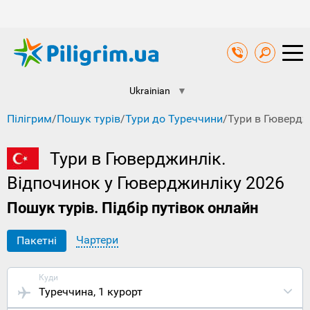
Ukrainian
▼
Пілігрим
/
Пошук турів
/
Тури до Туреччини
/
Тури в Гювердж
Тури в Гюверджинлік.
Відпочинок у Гюверджинліку 2026
Пошук турів. Підбір путівок онлайн
Чартери
Пакетні
Куди
Туреччина
, 1 курорт