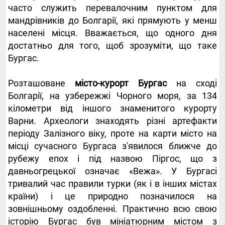
часто служить перевалочним пунктом для
мандрівників до Болгарії, які прямують у менш
населені місця. Вважається, що одного дня
достатньо для того, щоб зрозуміти, що таке
Бургас.
Розташоване
місто-курорт Бургас
на сході
Болгарії, на узбережжі Чорного моря, за 134
кілометри від іншого знаменитого курорту
Варни. Археологи знаходять різні артефакти
періоду Залізного віку, проте на карти місто на
місці сучасного Бургаса з'явилося ближче до
рубежу епох і під назвою Піргос, що з
давньогрецької означає «Вежа». У Бургасі
тривалий час правили турки (як і в інших містах
країни) і це природно позначилося на
зовнішньому оздобленні. Практично всю свою
історію Бургас був мініатюрним містом з