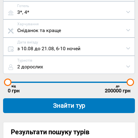
Готель
3*, 4*
Харчування
Сніданок та краще
Дата виїзду
з 10.08 до 21.08
,
6-10 ночей
Туристів
2 дорослих
від
до
0
грн
200000
грн
Знайти тур
Результати пошуку турів