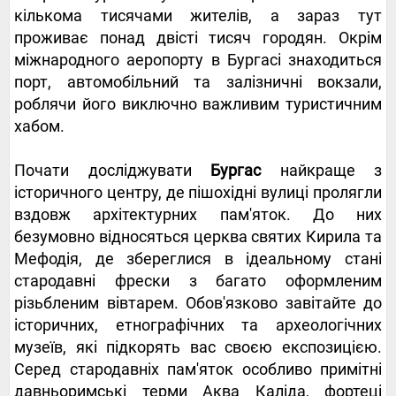
кількома тисячами жителів, а зараз тут
проживає понад двісті тисяч городян. Окрім
міжнародного аеропорту в Бургасі знаходиться
порт, автомобільний та залізничні вокзали,
роблячи його виключно важливим туристичним
хабом.
Почати досліджувати
Бургас
найкраще з
історичного центру, де пішохідні вулиці пролягли
вздовж архітектурних пам'яток. До них
безумовно відносяться церква святих Кирила та
Мефодія, де збереглися в ідеальному стані
стародавні фрески з багато оформленим
різьбленим вівтарем. Обов'язково завітайте до
історичних, етнографічних та археологічних
музеїв, які підкорять вас своєю експозицією.
Серед стародавніх пам'яток особливо примітні
давньоримські терми Аква Каліда, фортеці