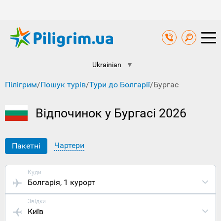
Ukrainian
▼
Пілігрим
/
Пошук турів
/
Тури до Болгарії
/
Бургас
Відпочинок у Бургасі 2026
Чартери
Пакетні
Куди
Болгарія
, 1 курорт
Звідки
Київ