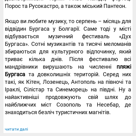
Порос та Русокастро, а також міський Пантеон.
Якщо ви любите музику, то серпень – місяць для
відвідин Бургаса у Болгарії. Саме тоді у місті
відбувається музичний фестиваль «Дух
Бургаса». Сотні музикантів та тисячі меломанів
збираються для культурного відпочинку, який
триває кілька днів. Після фестивалю всі
мандрівники вирушають на численні
пляжі
Бургаса
та довколишніх територій. Серед них
такі, як Кітен, Лозенець, Антополь на півночі та
Іраклі, Сілістар та Синеморець на півдні. Ну а
найактивніші продовжують свій шлях до
найближчих міст Созополь та Несебар, де
знаходиться безліч туристичних магнітів.
читати далі