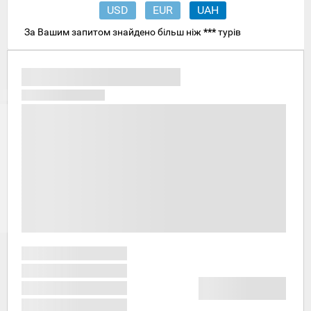
USD
EUR
UAH
За Вашим запитом знайдено більш ніж
***
турів