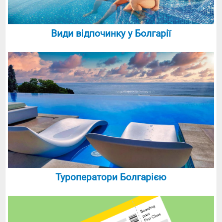
Види відпочинку у Болгарії
Туроператори Болгарією