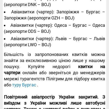
(аеропорти DNK – BOJ)
Авіаквитки (чартер): Запоріжжя – Бургас –
Запоріжжя (аеропорти OZH – BOJ)
Авіаквитки (чартер): Одеса – Бургас – Одеса
(аеропорти ODS – BOJ)
Авіаквитки (чартер): Львів – Бургас – Львів
(аеропорти LWO – BOJ)
Більшість із запропонованих квитків можна
знайти за ексклюзивною ціною лише у нашому
пошуку. Купуйте недорогі
квитки на
чартери
онлайн або зверніться до менеджерів
мережі турагентств Пілігрим для підбору квитка
або
туру Бургас
.
Повітряний авіапростір України закритий. З
виїздом з України можливі лише автобусні