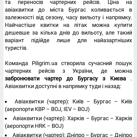
та переносів чартерних рейсів. Ціна на
авіаквитки до міста Бургас коливається в
залежності від сезону, часу вильоту і напрямку.
Найчастіше квитки на літак можна купити
дешевше за кілька днів до вильоту, але такий
варіант підійде лише для найазартніших
туристів.
Команда Piligrim.ua створила сучасний пошук
чартерних рейсів з України, де можна
забронювати чартер до Бургасу з Києва
.
Авіаквитки доступні в напрямку туди і назад:
Авіаквитки (чартер): Київ – Бургас – Київ
(аеропорти KBP – BOJ, IEV – BOJ)
Авіаквитки (чартер): Харків – Бургас – Харків
(аеропорти HRK – BOJ)
Авіаквитки (чартер): Дніпро – Бургас – Дніпро