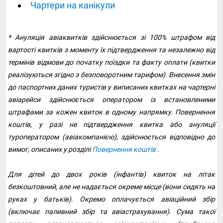
Чартери на канікули
* Ануляція авіаквитків здійснюється зі 100% штрафом від
вартості квитків з моменту їх підтвердження та незалежно від
термінів відмови до початку поїздки та факту оплати (квитки
реалізуються згідно з безповоротним тарифом). Внесення змін
до паспортних даних туристів у виписаних квитках на чартерні
авіарейси здійснюється оператором із встановленими
штрафами за кожен квиток в одному напрямку. Повернення
коштів, у разі не підтвердження квитка або ануляції
туроператором (авіакомпанією), здійснюється відповідно до
вимог, описаних у розділі
Повернення коштів
.
Для дітей до двох років (інфантів) квиток на літак
безкоштовний, але не надається окреме місце (вони сидять на
руках у батьків). Окремо оплачується авіаційний збір
(включає паливний збір та авіастрахування). Сума такої