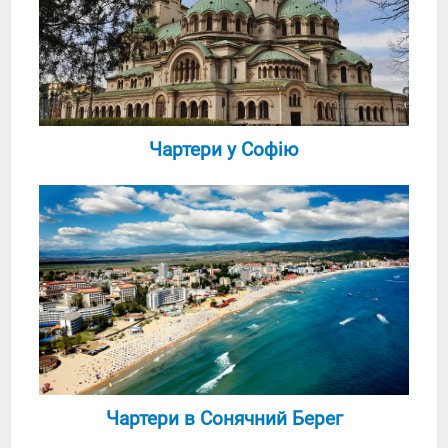
Чартери у Софію
Чартери в Сонячний Берег