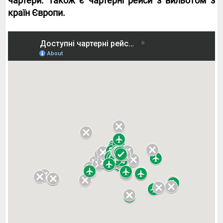
чартери. Також є чартерні рейси з вильотом з
країн Європи.