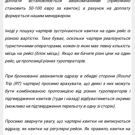
доплати встановлюється авіакомпаніями (приблизно
становить 50-100 євро за квиток), а рахунок на доплату
формується нашим менеджером.
Іноді у пошуку чартерів зустрічаються квитки на один рейс із
різною вартістю. Таке буває, оскільки чартери реалізуються
туристичними операторами, кожен із яких має певну кількість
місць на рейсі (блок місць). Якщо ви бачите різні ціни на один
рейс, це пропозиції різних туроператорів.
При бронюванні авіаквитків одразу в обидві сторони (Round
Trip (RT) чартери) просимо врахувати, що деякі з них можуть
бути комбінованою пропозицією від різних туроператорів і
підтвердження квитків (туди і назад) відбуватиметься окремо
(можливо не підтвердження перельоту в одну зі сторін).
Просимо звернути увагу, що чартерні квитки не виписуються
відразу, як квитки на регулярні рейси. Як правило, квитки на