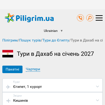
Ukrainian
▼
Пілігрим
/
Пошук турів
/
Тури до Єгипту
/
Тури в Дахаб на сі
Тури в Дахаб на січень 2027
Чартери
Пакетні
Куди
Єгипет
, 1 курорт
Звідки
Кишинів