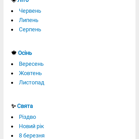
Червень
Липень
Серпень
🍁
Осінь
Вересень
Жовтень
Листопад
✨
Свята
Різдво
Новий рік
8 березня