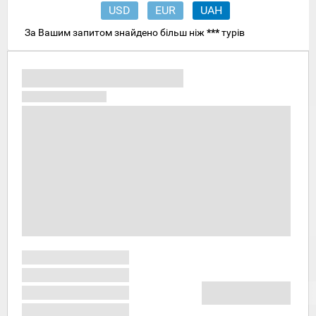
USD
EUR
UAH
За Вашим запитом знайдено більш ніж
***
турів