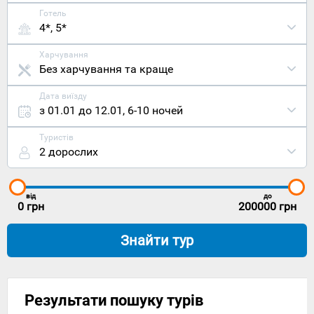
Готель
4*, 5*
Харчування
Без харчування та краще
Дата виїзду
з 01.01 до 12.01
,
6-10 ночей
Туристів
2 дорослих
від
до
0
грн
200000
грн
Знайти тур
Результати пошуку турів