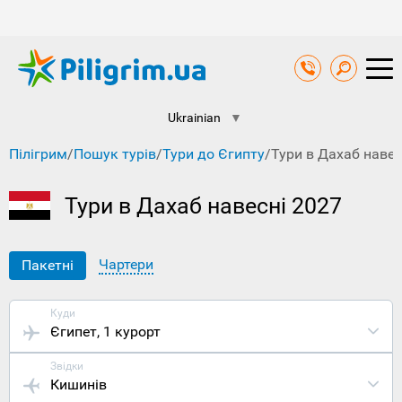
Ukrainian
▼
Пілігрим
/
Пошук турів
/
Тури до Єгипту
/
Тури в Дахаб навес
Тури в Дахаб навесні 2027
Чартери
Пакетні
Куди
Єгипет
, 1 курорт
Звідки
Кишинів