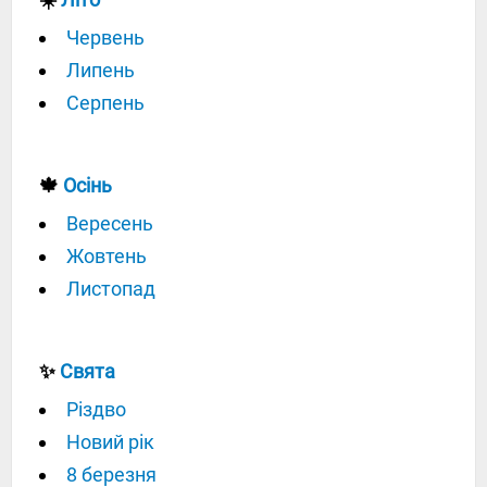
Червень
Липень
Серпень
🍁
Осінь
Вересень
Жовтень
Листопад
✨
Свята
Різдво
Новий рік
8 березня