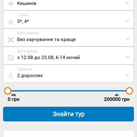
Кишинів
Готель
3*, 4*
Харчування
Без харчування та краще
Дата виїзду
з 12.08 до 23.08
,
6-14 ночей
Туристів
2 дорослих
від
до
0
грн
200000
грн
Знайти тур