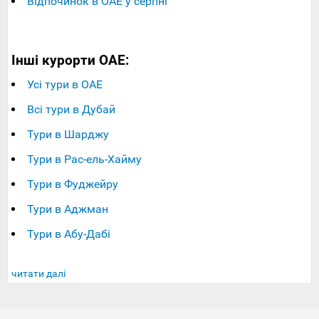
Відпочинок в ОАЕ у серпні
Інші курорти ОАЕ:
Усі тури в ОАЕ
Всі тури в Дубай
Тури в Шарджу
Тури в Рас-ель-Хайму
Тури в Фуджейру
Тури в Аджман
Тури в Абу-Дабі
читати далі