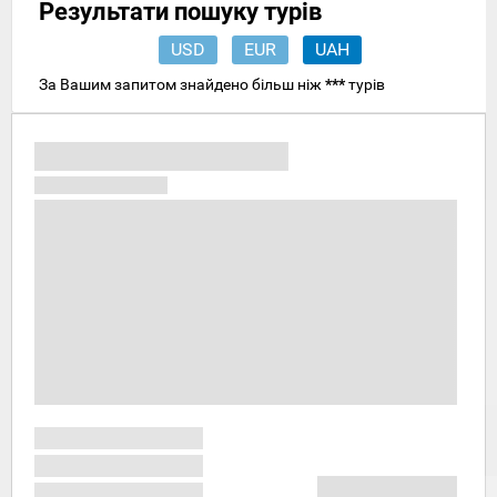
Результати пошуку турів
USD
EUR
UAH
За Вашим запитом знайдено більш ніж
***
турів