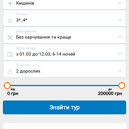
Кишинів
Готель
3*, 4*
Харчування
Без харчування та краще
Дата виїзду
з 01.03 до 12.03
,
6-14 ночей
Туристів
2 дорослих
від
до
0
грн
200000
грн
Знайти тур