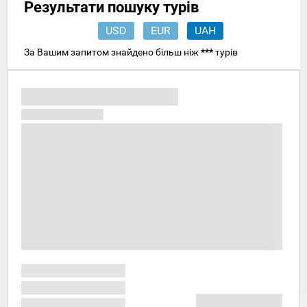
Результати пошуку турів
USD
EUR
UAH
За Вашим запитом знайдено більш ніж
***
турів