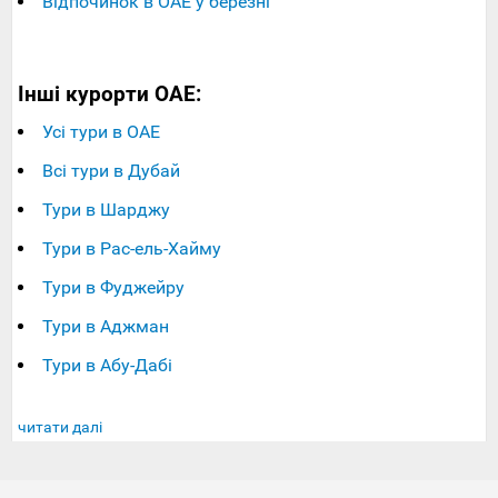
Відпочинок в ОАЕ у березні
Інші курорти ОАЕ:
Усі тури в ОАЕ
Всі тури в Дубай
Тури в Шарджу
Тури в Рас-ель-Хайму
Тури в Фуджейру
Тури в Аджман
Тури в Абу-Дабі
читати далі