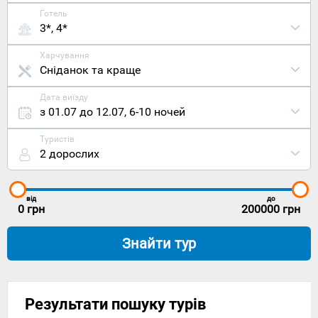
Готель
3*, 4*
Харчування
Сніданок та краще
Дата виїзду
з 01.07 до 12.07
,
6-10 ночей
Туристів
2 дорослих
від
до
0
грн
200000
грн
Знайти тур
Результати пошуку турів