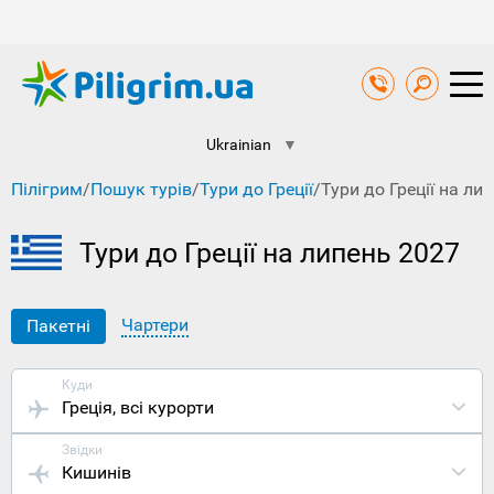
Ukrainian
▼
Пілігрим
/
Пошук турів
/
Тури до Греції
/
Тури до Греції на ли
Тури до Греції на липень 2027
Чартери
Пакетні
Куди
Греція
, всі курорти
Звідки
Кишинів