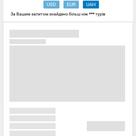
USD
EUR
UAH
За Вашим запитом знайдено більш ніж
***
турів