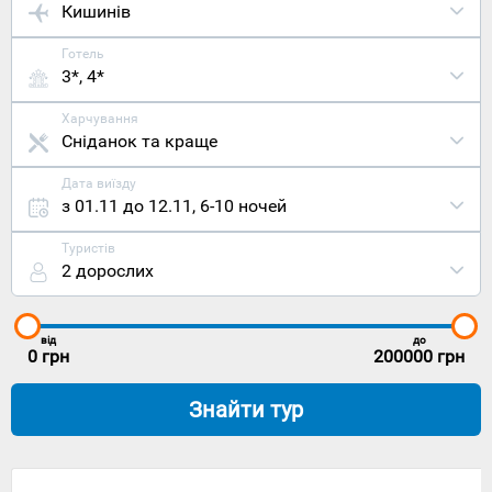
Кишинів
Готель
3*, 4*
Харчування
Сніданок та краще
Дата виїзду
з 01.11 до 12.11
,
6-10 ночей
Туристів
2 дорослих
від
до
0
грн
200000
грн
Знайти тур