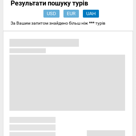
Результати пошуку турів
USD
EUR
UAH
За Вашим запитом знайдено більш ніж
***
турів