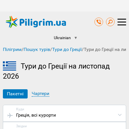
Ukrainian
▼
Пілігрим
/
Пошук турів
/
Тури до Греції
/
Тури до Греції на ли
Тури до Греції на листопад
2026
Чартери
Пакетні
Куди
Греція
, всі курорти
Звідки