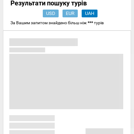
Результати пошуку турів
USD
EUR
UAH
За Вашим запитом знайдено більш ніж
***
турів