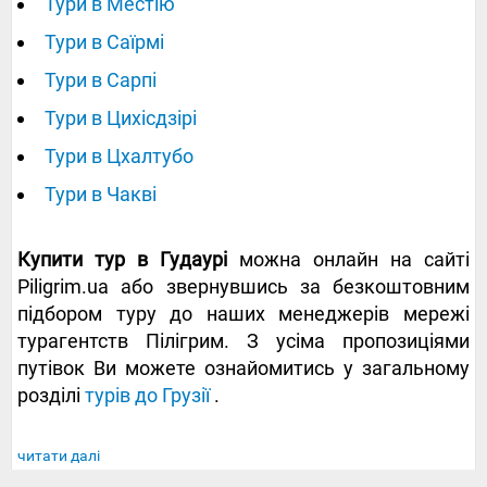
Тури в Местію
Тури в Саїрмі
Тури в Сарпі
Тури в Цихісдзірі
Тури в Цхалтубо
Тури в Чакві
Купити тур в Гудаурі
можна онлайн на сайті
Piligrim.ua або звернувшись за безкоштовним
підбором туру до наших менеджерів мережі
турагентств Пілігрим. З усіма пропозиціями
путівок Ви можете ознайомитись у загальному
розділі
турів до Грузії
.
читати далі