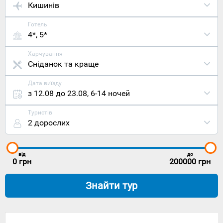
Кишинів
Готель
4*, 5*
Харчування
Сніданок та краще
Дата виїзду
з 12.08 до 23.08
,
6-14 ночей
Туристів
2 дорослих
від
до
0
грн
200000
грн
Знайти тур