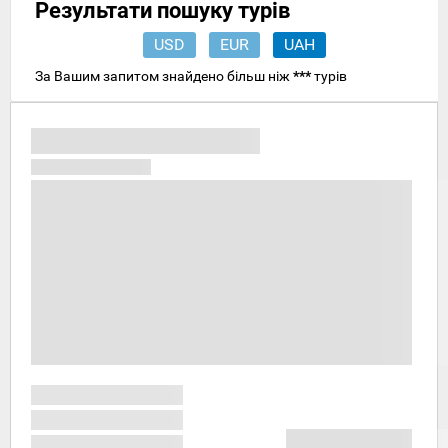
Результати пошуку турів
USD
EUR
UAH
За Вашим запитом знайдено більш ніж
***
турів