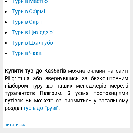
Тури в Местію
Тури в Саїрмі
Тури в Сарпі
Тури в Цихісдзірі
Тури в Цхалтубо
Тури в Чакві
Купити тур до Казбегів
можна онлайн на сайті
Piligrim.ua або звернувшись за безкоштовним
підбором туру до наших менеджерів мережі
турагентств Пілігрим. З усіма пропозиціями
путівок Ви можете ознайомитись у загальному
розділі
турів до Грузії
.
читати далі