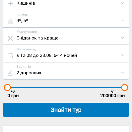
Кишинів
Готель
4*, 5*
Харчування
Сніданок та краще
Дата виїзду
з 12.08 до 23.08
,
6-14 ночей
Туристів
2 дорослих
від
до
0
грн
200000
грн
Знайти тур