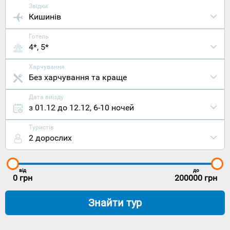
Звідки
Кишинів
Готель
4*, 5*
Харчування
Без харчування та краще
Дата виїзду
з 01.12 до 12.12
,
6-10 ночей
Туристів
2 дорослих
від
до
0
грн
200000
грн
Знайти тур