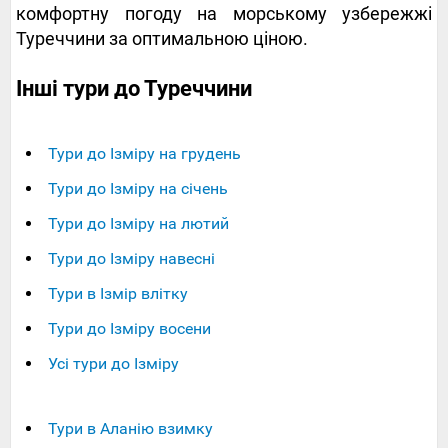
комфортну погоду на морському узбережжі
Туреччини за оптимальною ціною.
Інші тури до Туреччини
Тури до Ізміру на грудень
Тури до Ізміру на січень
Тури до Ізміру на лютий
Тури до Ізміру навесні
Тури в Ізмір влітку
Тури до Ізміру восени
Усі тури до Ізміру
Тури в Аланію взимку