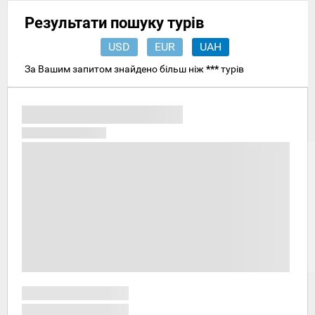
Результати пошуку турів
USD
EUR
UAH
За Вашим запитом знайдено більш ніж
***
турів