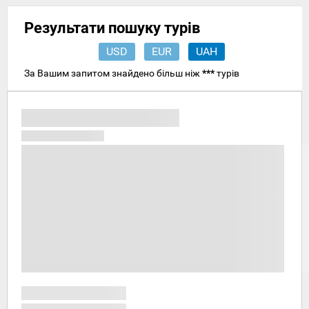
Результати пошуку турів
USD
EUR
UAH
За Вашим запитом знайдено більш ніж
***
турів