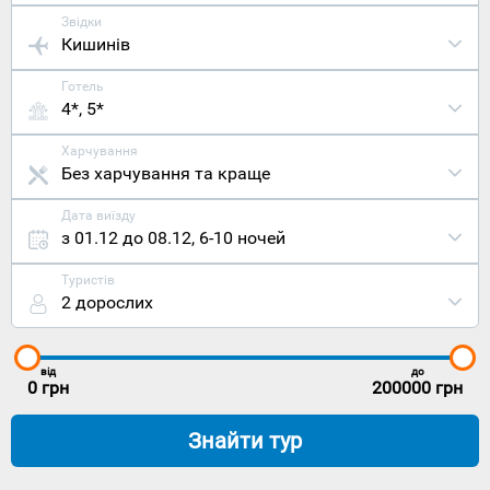
Звідки
Кишинів
Готель
4*, 5*
Харчування
Без харчування та краще
Дата виїзду
з 01.12 до 08.12
,
6-10 ночей
Туристів
2 дорослих
від
до
0
грн
200000
грн
Знайти тур