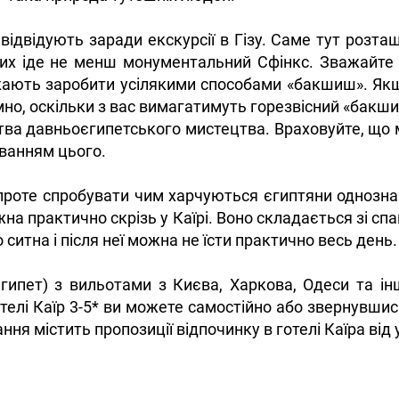
ідвідують заради екскурсії в Гізу. Саме тут розташ
х іде не менш монументальний Сфінкс. Зважайте н
ажають заробити усілякими способами «бакшиш». Я
о, оскільки з вас вимагатимуть горезвісний «бакши
тства давньоєгипетського мистецтва. Враховуйте, що 
уванням цього.
 проте спробувати чим харчуються єгиптяни однозна
на практично скрізь у Каїрі. Воно складається зі спаг
 ситна і після неї можна не їсти практично весь день.
(Єгипет) з вильотами з Києва, Харкова, Одеси та і
отелі Каїр 3-5* ви можете самостійно або звернувши
я містить пропозиції відпочинку в готелі Каїра від 