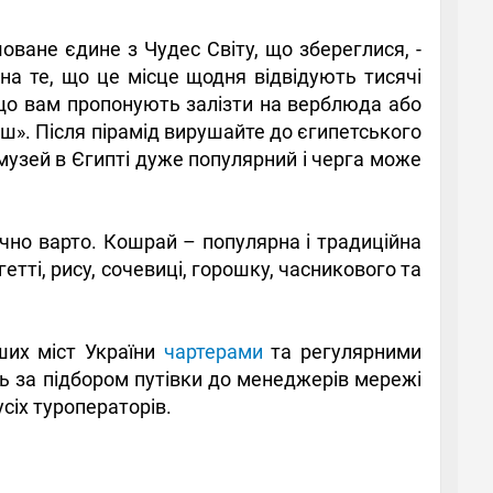
оване єдине з Чудес Світу, що збереглися, -
а те, що це місце щодня відвідують тисячі
кщо вам пропонують залізти на верблюда або
ш». Після пірамід вирушайте до єгипетського
музей в Єгипті дуже популярний і черга може
чно варто. Кошрай – популярна і традиційна
етті, рису, сочевиці, горошку, часникового та
нших міст України
чартерами
та регулярними
сь за підбором путівки до менеджерів мережі
усіх туроператорів.