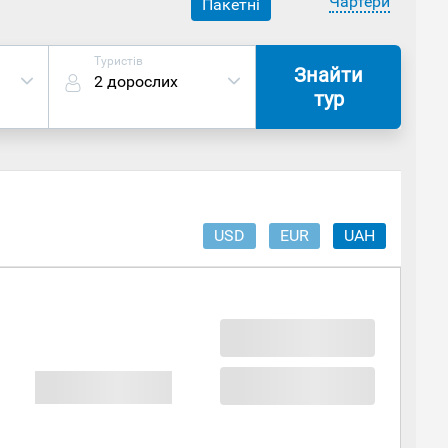
Чартери
Пакетні
Туристів
Знайти
2 дорослих
тур
USD
EUR
UAH