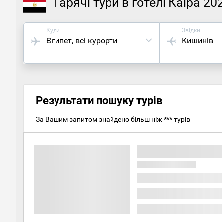
Гарячі тури в готелі Каїра 20
Куди
Звідки
Єгипет
, всі курорти
Кишинів
Результати пошуку турів
За Вашим запитом знайдено більш ніж
***
турів