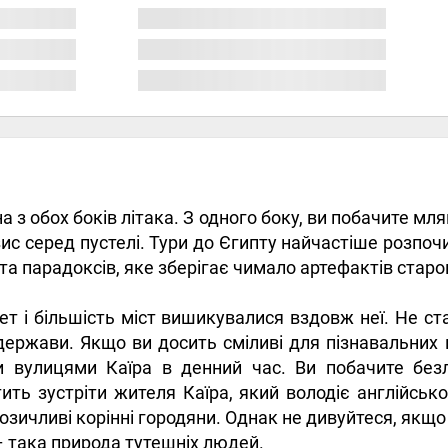
а з обох боків літака. З одного боку, ви побачите мл
ис серед пустелі. Тури до Єгипту найчастіше розпоч
 та парадоксів, яке зберігає чимало артефактів старо
пет і більшість міст вишикувалися вздовж неї. Не ст
і держави. Якщо ви досить сміливі для пізнавальни
и вулицями Каїра в денний час. Ви побачите безл
 зустріти жителя Каїра, який володіє англійсько
брозичливі корінні городяни. Однак не дивуйтеся, якщ
– така природа тутешніх людей.