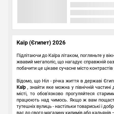
Каїр (Єгипет) 2026
Підлітаючи до Каїра літаком, погляньте у вікн
жвавий мегаполіс, що нагадує справжній оаз
побачити це цікаве сучасне місто контрастів
Відомо, що Ніл - річка життя в державі Єги
Каїр
, знайти яке можна у північній частин
місті, то обов'язково прогуляйтеся старим
працюють над чимось. Якщо ж вам пощастить
тутешніх вулиць - настільки товариські і до
вас до свого магазину килимів або кальянів 