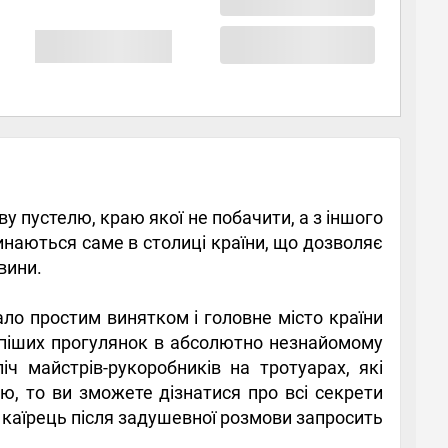
яву пустелю, краю якої не побачити, а з іншого
инаються саме в столиці країни, що дозволяє
вини.
ало простим винятком і головне місто країни
х піших прогулянок в абсолютно незнайомому
іч майстрів-рукоробників на тротуарах, які
ю, то ви зможете дізнатися про всі секрети
о каїрець після задушевної розмови запросить