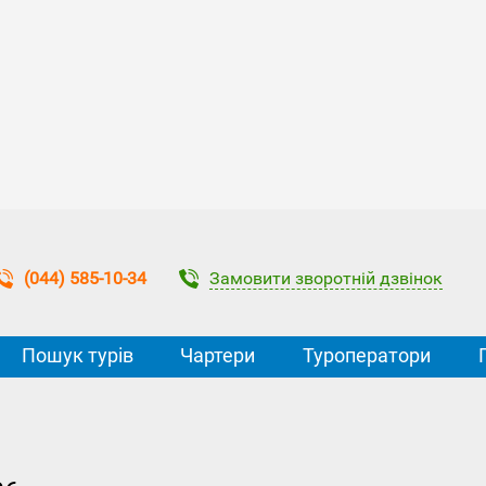
Замовити зворотній дзвінок
(044) 585-10-34
Пошук турів
Чартери
Туроператори