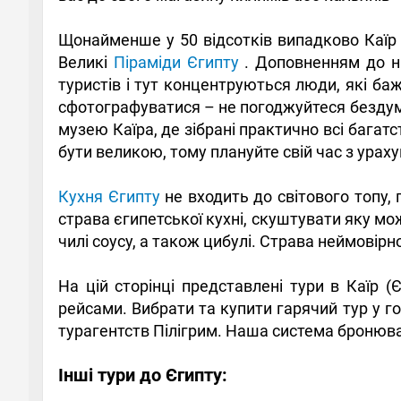
Щонайменше у 50 відсотків випадково Каїр в
Великі
Піраміди Єгипту
. Доповненням до ни
туристів і тут концентруються люди, які б
сфотографуватися – не погоджуйтеся бездумн
музею Каїра, де зібрані практично всі бага
бути великою, тому плануйте свій час з урах
Кухня Єгипту
не входить до світового топу,
страва єгипетської кухні, скуштувати яку мож
чилі соусу, а також цибулі. Страва неймовірно
На цій сторінці представлені тури в Каїр 
рейсами. Вибрати та купити гарячий тур у г
турагентств Пілігрим. Наша система бронюванн
Інші тури до Єгипту: