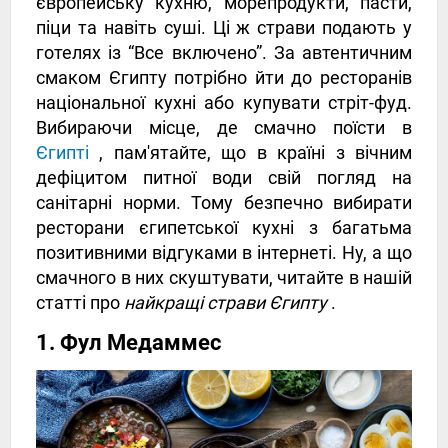
європейську кухню, морепродукти, пасти,
піци та навіть суші. Ці ж страви подають у
готелях із “Все включено”. За автентичним
смаком Єгипту потрібно йти до ресторанів
національної кухні або купувати стріт-фуд.
Вибираючи місце, де смачно поїсти в
Єгипті
, пам'ятайте, що в країні з вічним
дефіцитом питної води свій погляд на
санітарні норми. Тому безпечно вибирати
ресторани єгипетської кухні з багатьма
позитивними відгуками в інтернеті. Ну, а що
смачного в них скуштувати, читайте в нашій
статті про
найкращі страви Єгипту
.
1. Фул Медаммес