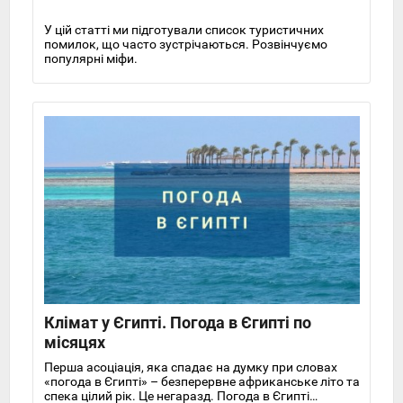
У цій статті ми підготували список туристичних
помилок, що часто зустрічаються. Розвінчуємо
популярні міфи.
Клімат у Єгипті. Погода в Єгипті по
місяцях
Перша асоціація, яка спадає на думку при словах
«погода в Єгипті» – безперервне африканське літо та
спека цілий рік. Це негаразд. Погода в Єгипті