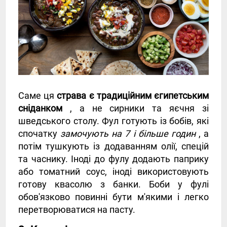
Саме ця
страва є традиційним єгипетським
сніданком
, а не сирники та яєчня зі
шведського столу. Фул готують із бобів, які
спочатку
замочують на 7 і більше годин
, а
потім тушкують із додаванням олії, спецій
та часнику. Іноді до фулу додають паприку
або томатний соус, іноді використовують
готову квасолю з банки. Боби у фулі
обов'язково повинні бути м'якими і легко
перетворюватися на пасту.