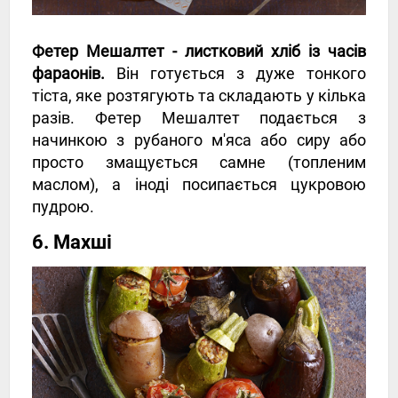
Фетер Мешалтет - листковий хліб із часів
фараонів.
Він готується з дуже тонкого
тіста, яке розтягують та складають у кілька
разів. Фетер Мешалтет подається з
начинкою з рубаного м'яса або сиру або
просто змащується самне (топленим
маслом), а іноді посипається цукровою
пудрою.
6. Махші