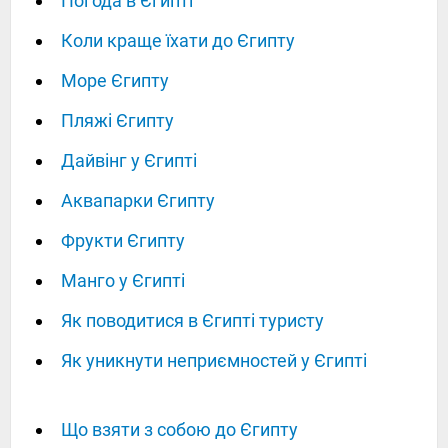
Погода в Єгипті
Коли краще їхати до Єгипту
Море Єгипту
Пляжі Єгипту
Дайвінг у Єгипті
Аквапарки Єгипту
Фрукти Єгипту
Манго у Єгипті
Як поводитися в Єгипті туристу
Як уникнути неприємностей у Єгипті
Що взяти з собою до Єгипту