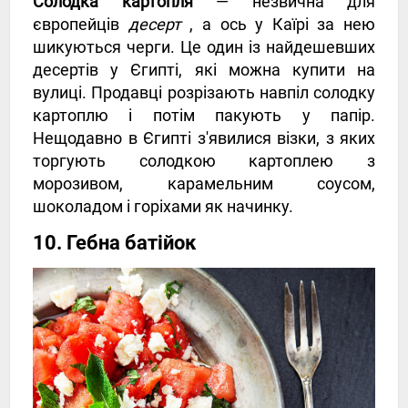
Солодка картопля
— незвична для
європейців
десерт
, а ось у Каїрі за нею
шикуються черги. Це один із найдешевших
десертів у Єгипті, які можна купити на
вулиці. Продавці розрізають навпіл солодку
картоплю і потім пакують у папір.
Нещодавно в Єгипті з'явилися візки, з яких
торгують солодкою картоплею з
морозивом, карамельним соусом,
шоколадом і горіхами як начинку.
10. Гебна батійок