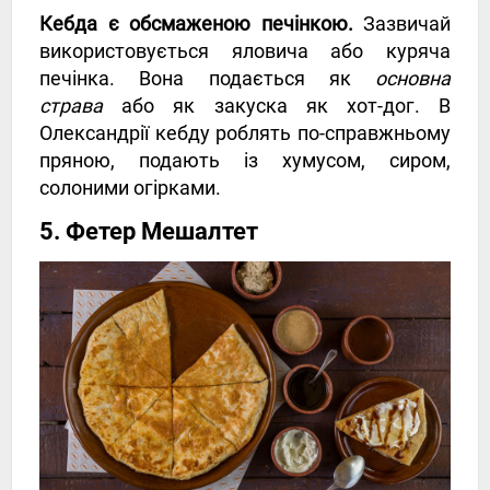
Кебда є обсмаженою печінкою.
Зазвичай
використовується яловича або куряча
печінка. Вона подається як
основна
страва
або як закуска як хот-дог. В
Олександрії кебду роблять по-справжньому
пряною, подають із хумусом, сиром,
солоними огірками.
5. Фетер Мешалтет