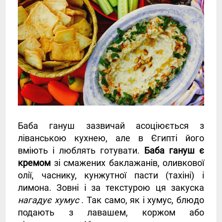
Баба гануш зазвичай асоціюється з
ліванською кухнею, але в Єгипті його
вміють і люблять готувати.
Баба гануш є
кремом
зі смажених баклажанів, оливкової
олії, часнику, кунжутної пасти (тахіні) і
лимона. Зовні і за текстурою ця закуска
нагадує хумус
. Так само, як і хумус, блюдо
подають з лавашем, коржом або