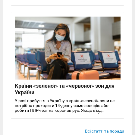
змінюється протягом року, до того ж вона різна в
різних частинах країни. У цій статті ми докладно
розповімо про особливості клімату та температуру
повітря та води в Єгипті на найпопулярніших
курортах Червоного моря.
Країни «зеленої» та «червоної» зон для
України
У разі прибуття в Україну з країн «зеленої» зони не
потрібно проходити 14-денну самоізоляцію або
робити ПЛР-тест на коронавірус. Якщо в'їзд
проводиться з країн «червоної» зони, необхідно
відбути самоізоляцію (контролюється за допомогою
сервісу «Дій вдома») або зробити тест на
коронавірус.
Всі статті та поради