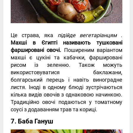
Це страва, яка
підійде вегетаріанцям
.
Махші в Єгипті називають тушковані
фаршировані овочі.
Поширеним варіантом
махші є цукіні та кабачки, фаршировані
рисом із зеленню. Також можуть
використовуватися баклажани,
болгарський перець і навіть виноградне
листя. Іноді в одному блюді зустрічаються
кілька видів овочів з однаковою начинкою.
Традиційно овочі подаються у томатному
соусі з додаванням трав та кориці.
7. Баба Гануш