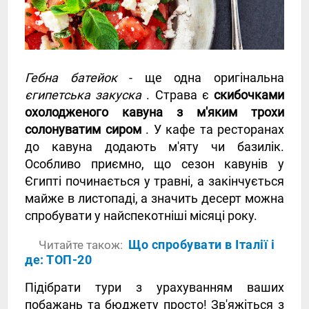
Гебна батейок
- ще одна оригінальна
єгипетська закуска
. Страва є
скибочками
охолодженого кавуна з м'яким трохи
солонуватим сиром
. У кафе та ресторанах
до кавуна додають м'яту чи базилік.
Особливо приємно, що сезон кавунів у
Єгипті починається у травні, а закінчується
майже в листопаді, а значить десерт можна
спробувати у найспекотніші місяці року.
Що спробувати в Італії і
Читайте також:
де: ТОП-20
Підібрати тури з урахуванням ваших
побажань та бюджету просто! Зв'яжіться з