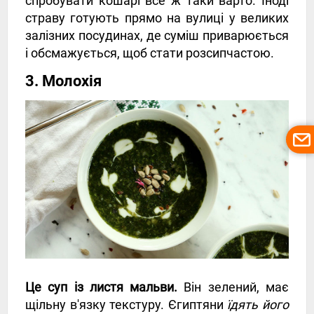
спробувати кошарі все ж таки варто. Іноді
страву готують прямо на вулиці у великих
залізних посудинах, де суміш приварюється
і обсмажується, щоб стати розсипчастою.
3. Молохія
Це суп із листя мальви.
Він зелений, має
щільну в'язку текстуру. Єгиптяни
їдять його