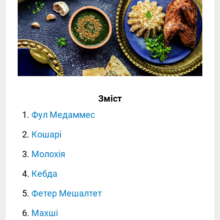
Зміст
Фул Медаммес
Кошарі
Молохія
Кебда
Фетер Мешалтет
Махші