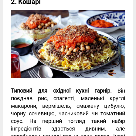
2. Кошарі
Типовий для східної кухні гарнір.
Він
поєднав рис, спагетті, маленькі круглі
макарони, вермішель, смажену цибулю,
чорну сочевицю, часниковий чи томатний
соус. На перший погляд такий набір
інгредієнтів здається дивним, але