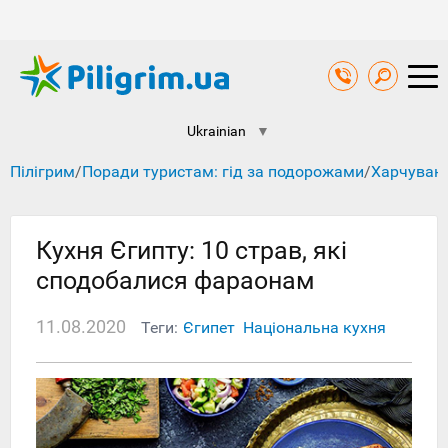
Ukrainian
▼
Пілігрим
/
Поради туристам: гід за подорожами
/
Харчуванн
Кухня Єгипту: 10 страв, які
сподобалися фараонам
11.08.2020
Теги:
Єгипет
Національна кухня