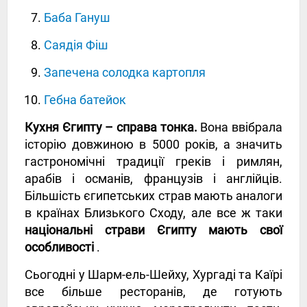
Баба Гануш
Саядія Фіш
Запечена солодка картопля
Гебна батейок
Кухня Єгипту – справа тонка.
Вона ввібрала
історію довжиною в 5000 років, а значить
гастрономічні традиції греків і римлян,
арабів і османів, французів і англійців.
Більшість єгипетських страв мають аналоги
в країнах Близького Сходу, але все ж таки
національні страви Єгипту мають свої
особливості
.
Сьогодні у Шарм-ель-Шейху, Хургаді та Каїрі
все більше ресторанів, де готують