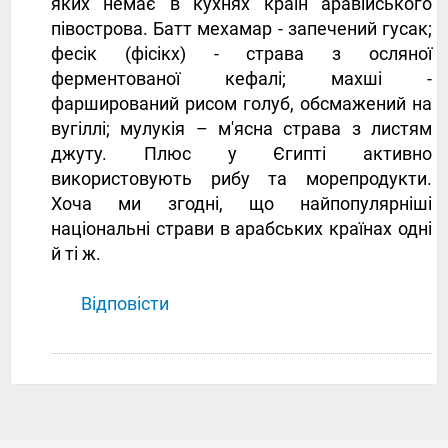
яких немає в кухнях країн аравійського
півострова. Батт мехамар - запечений гусак;
фесік (фісікх) - страва з осляної
ферментованої кефалі; махші -
фарширований рисом голуб, обсмажений на
вугіллі; мулукія – м'ясна страва з листям
джуту. Плюс у Єгипті активно
використовують рибу та морепродукти.
Хоча ми згодні, що найпопулярніші
національні страви в арабських країнах одні
й ті ж.
Відповісти