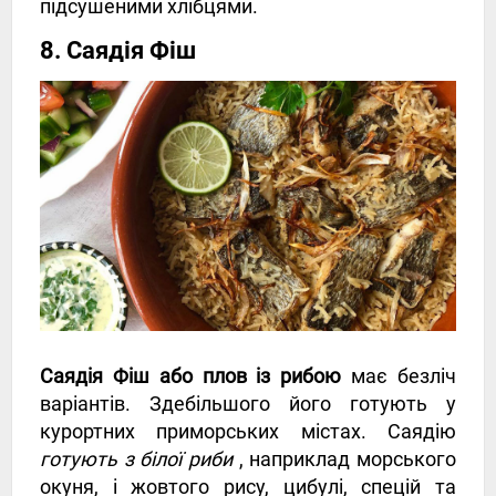
підсушеними хлібцями.
8. Саядія Фіш
Саядія Фіш або плов із рибою
має безліч
варіантів. Здебільшого його готують у
курортних приморських містах. Саядію
готують з білої риби
, наприклад морського
окуня, і жовтого рису, цибулі, спецій та