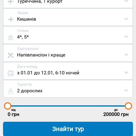
Туреччина
, 1 курорт
Звідки
Кишинів
Готель
4*, 5*
Харчування
Напівпансіон і краще
Дата виїзду
з 01.01 до 12.01
,
6-10 ночей
Туристів
2 дорослих
від
до
0
грн
200000
грн
Знайти тур