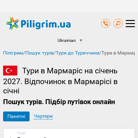
Ukrainian
▼
Пілігрим
/
Пошук турів
/
Тури до Туреччини
/
Тури в Мармарі
Тури в Мармаріс на січень
2027. Відпочинок в Мармарісі в
січні
Пошук турів. Підбір путівок онлайн
Чартери
Пакетні
Куди