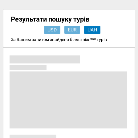
Результати пошуку турів
USD
EUR
UAH
За Вашим запитом знайдено більш ніж
***
турів