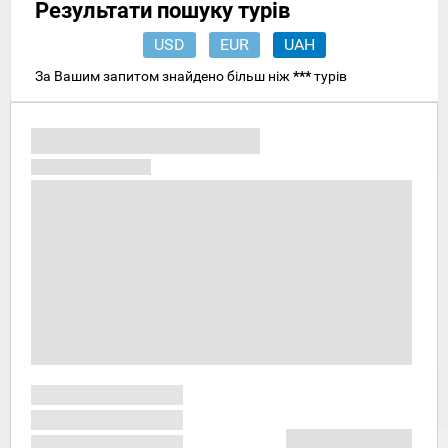
Результати пошуку турів
USD
EUR
UAH
За Вашим запитом знайдено більш ніж
***
турів