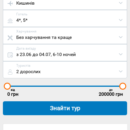
Кишинів
Готель
4*, 5*
Харчування
Без харчування та краще
Дата виїзду
з 23.06 до 04.07
,
6-10 ночей
Туристів
2 дорослих
від
до
0
грн
200000
грн
Знайти тур