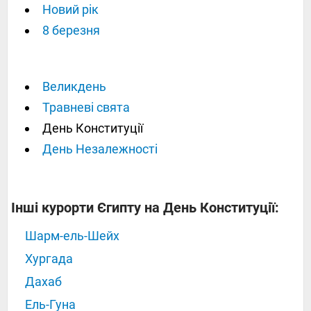
Новий рік
8 березня
Великдень
Травневі свята
День Конституції
День Незалежності
Інші курорти Єгипту на День Конституції:
Шарм-ель-Шейх
Хургада
Дахаб
Ель-Гуна