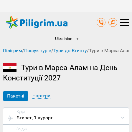
Ukrainian
▼
Пілігрим
/
Пошук турів
/
Тури до Єгипту
/
Тури в Марса-Алам 
Тури в Марса-Алам на День
Конституції 2027
Чартери
Пакетні
Куди
Єгипет
, 1 курорт
Звідки