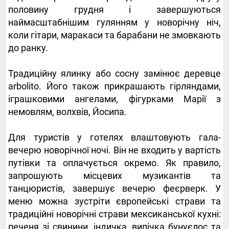
половину грудня і завершуються
наймасштабнішим гулянням у новорічну ніч,
коли гітари, маракаси та барабани не змовкають
до ранку.
Традиційну ялинку або сосну замінює деревце
arbolito. Його також прикрашають гірляндами,
іграшковими ангелами, фігурками Марії з
немовлям, волхвів, Йосипа.
Для туристів у готелях влаштовують гала-
вечерю новорічної ночі. Він не входить у вартість
путівки та оплачується окремо. Як правило,
запрошують місцевих музикантів та
танцюристів, завершує вечерю феєрверк. У
меню можна зустріти європейські страви та
традиційні новорічні страви мексиканської кухні:
печеня зі свинини, індичка, випічка бунуєлос та