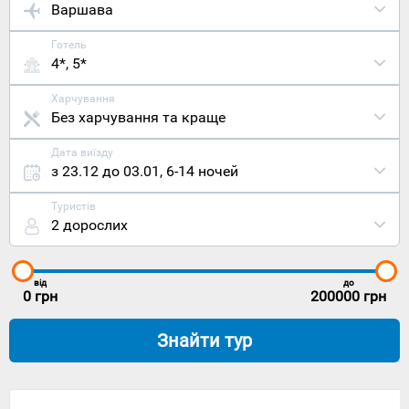
Варшава
Готель
4*, 5*
Харчування
Без харчування та краще
Дата виїзду
з 23.12 до 03.01
,
6-14 ночей
Туристів
2 дорослих
від
до
0
грн
200000
грн
Знайти тур