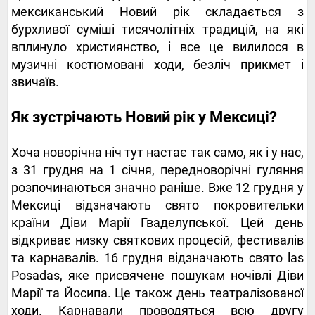
мексиканський Новий рік складається з
бурхливої ​​суміші тисячолітніх традицій, на які
вплинуло християнство, і все це вилилося в
музичні костюмовані ходи, безліч прикмет і
звичаїв.
Як зустрічають Новий рік у Мексиці?
Хоча новорічна ніч тут настає так само, як і у нас,
з 31 грудня на 1 січня, передноворічні гуляння
розпочинаються значно раніше. Вже 12 грудня у
Мексиці відзначають свято покровительки
країни Діви Марії Гваделупської. Цей день
відкриває низку святкових процесій, фестивалів
та карнавалів. 16 грудня відзначають свято las
Posadas, яке присвячене пошукам ночівлі Діви
Марії та Йосипа. Це також день театралізованої
ходи. Карнавали проводяться всю другу