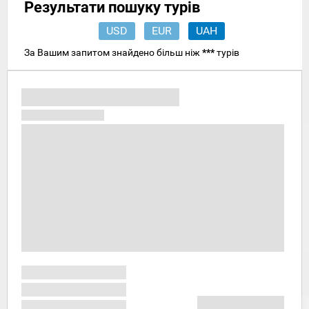
Результати пошуку турів
USD
EUR
UAH
За Вашим запитом знайдено більш ніж
***
турів