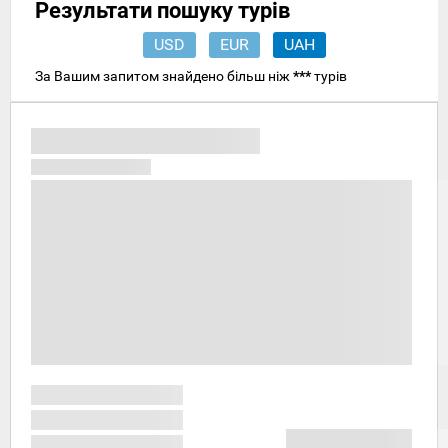
Результати пошуку турів
USD
EUR
UAH
За Вашим запитом знайдено більш ніж
***
турів