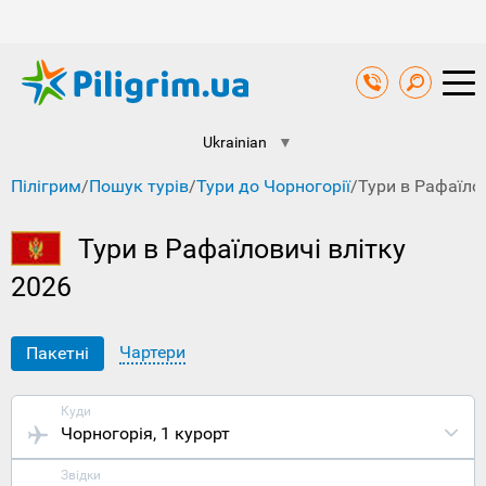
Ukrainian
▼
Пілігрим
/
Пошук турів
/
Тури до Чорногорії
/
Тури в Рафаїлов
Тури в Рафаїловичі влітку
2026
Чартери
Пакетні
Куди
Чорногорія
, 1 курорт
Звідки