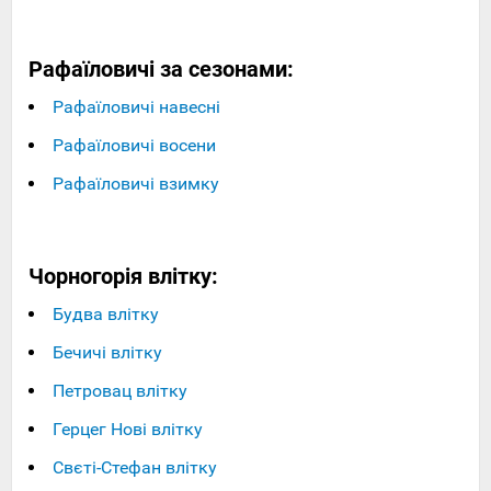
Рафаїловичі за сезонами:
Рафаїловичі навесні
Рафаїловичі восени
Рафаїловичі взимку
Чорногорія влітку:
Будва влітку
Бечичі влітку
Петровац влітку
Герцег Нові влітку
Свєті-Стефан влітку