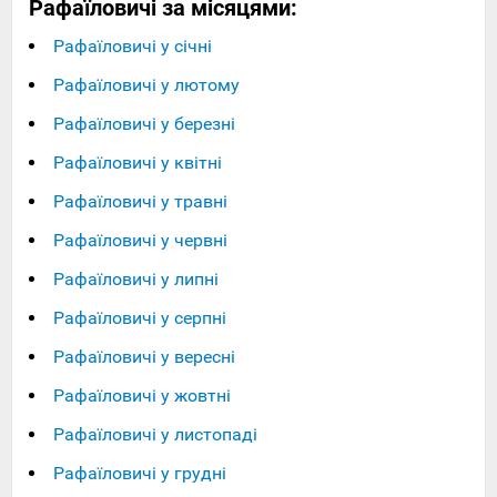
Рафаїловичі за місяцями:
Рафаїловичі у січні
Рафаїловичі у лютому
Рафаїловичі у березні
Рафаїловичі у квітні
Рафаїловичі у травні
Рафаїловичі у червні
Рафаїловичі у липні
Рафаїловичі у серпні
Рафаїловичі у вересні
Рафаїловичі у жовтні
Рафаїловичі у листопаді
Рафаїловичі у грудні