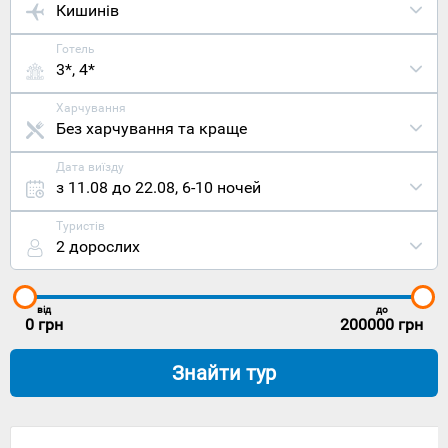
Кишинів
Готель
3*, 4*
Харчування
Без харчування та краще
Дата виїзду
з 11.08 до 22.08
,
6-10 ночей
Туристів
2 дорослих
від
до
0
грн
200000
грн
Знайти тур