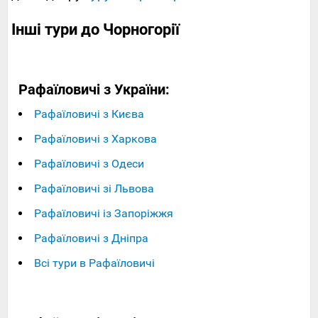
Інші тури до Чорногорії
Рафаїловичі з України:
Рафаїловичі з Києва
Рафаїловичі з Харкова
Рафаїловичі з Одеси
Рафаїловичі зі Львова
Рафаїловичі із Запоріжжя
Рафаїловичі з Дніпра
Всі тури в Рафаїловичі