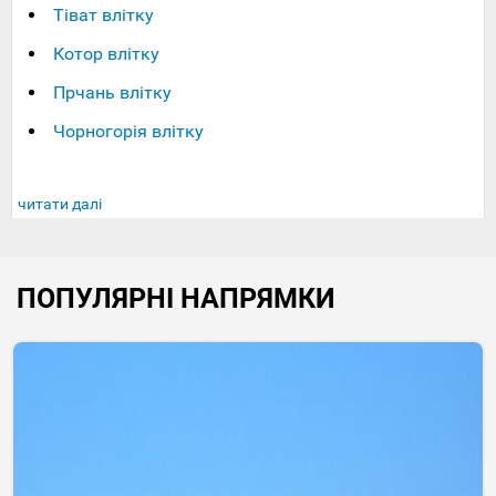
Тіват влітку
Котор влітку
Прчань влітку
Чорногорія влітку
читати далі
ПОПУЛЯРНІ НАПРЯМКИ