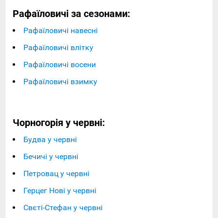
Рафаїловичі за сезонами:
Рафаїловичі навесні
Рафаїловичі влітку
Рафаїловичі восени
Рафаїловичі взимку
Чорногорія у червні:
Будва у червні
Бечичі у червні
Петровац у червні
Герцег Нові у червні
Свєті-Стефан у червні