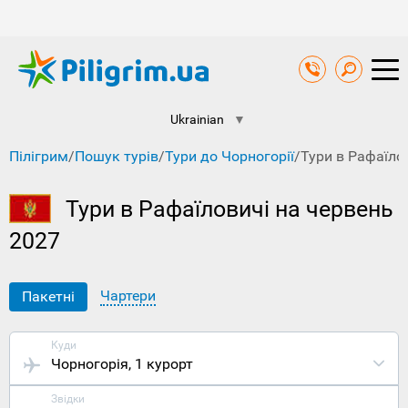
Ukrainian
▼
Пілігрим
/
Пошук турів
/
Тури до Чорногорії
/
Тури в Рафаїло
Тури в Рафаїловичі на червень
2027
Чартери
Пакетні
Куди
Чорногорія
, 1 курорт
Звідки