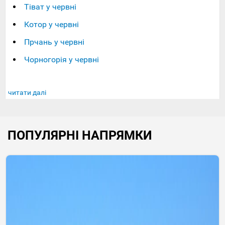
Тіват у червні
Котор у червні
Прчань у червні
Чорногорія у червні
читати далі
ПОПУЛЯРНІ НАПРЯМКИ