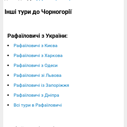
Інші тури до Чорногорії
Рафаїловичі з України:
Рафаїловичі з Києва
Рафаїловичі з Харкова
Рафаїловичі з Одеси
Рафаїловичі зі Львова
Рафаїловичі із Запоріжжя
Рафаїловичі з Дніпра
Всі тури в Рафаїловичі