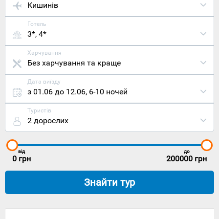
Кишинів
Готель
3*, 4*
Харчування
Без харчування та краще
Дата виїзду
з 01.06 до 12.06
,
6-10 ночей
Туристів
2 дорослих
від
до
0
грн
200000
грн
Знайти тур