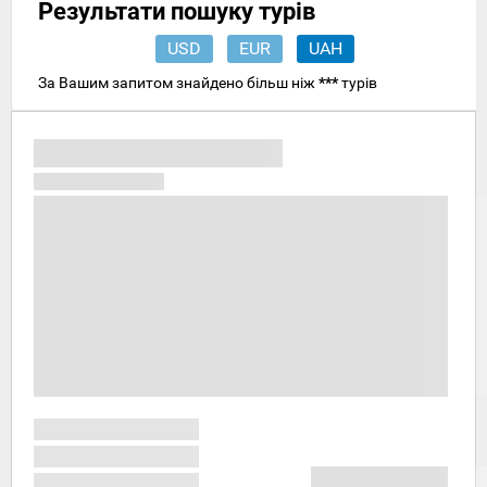
Результати пошуку турів
USD
EUR
UAH
За Вашим запитом знайдено більш ніж
***
турів