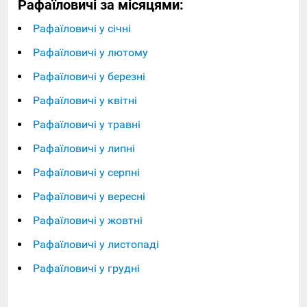
Рафаїловичі за місяцями:
Рафаїловичі у січні
Рафаїловичі у лютому
Рафаїловичі у березні
Рафаїловичі у квітні
Рафаїловичі у травні
Рафаїловичі у липні
Рафаїловичі у серпні
Рафаїловичі у вересні
Рафаїловичі у жовтні
Рафаїловичі у листопаді
Рафаїловичі у грудні