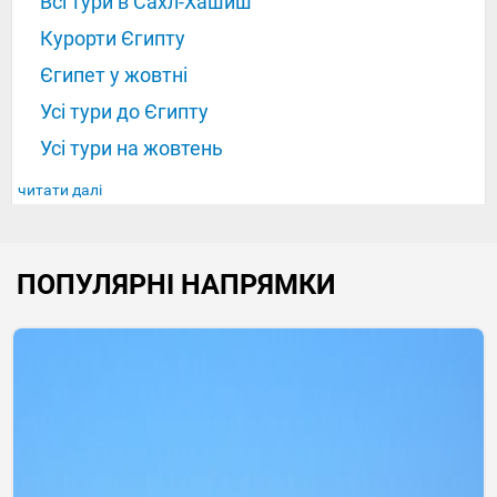
Всі тури в Сахл-Хашиш
Курорти Єгипту
Єгипет у жовтні
Усі тури до Єгипту
Усі тури на жовтень
читати далі
ПОПУЛЯРНІ НАПРЯМКИ