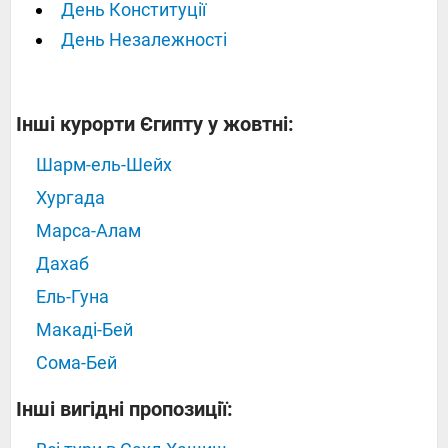
День Конституції
День Незалежності
Інші курорти Єгипту у жовтні:
Шарм-ель-Шейх
Хургада
Марса-Алам
Дахаб
Ель-Гуна
Макаді-Бей
Сома-Бей
Інші вигідні пропозиції: