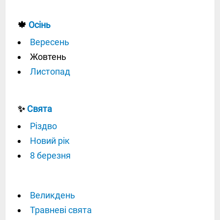
🍁
Осінь
Вересень
Жовтень
Листопад
✨
Свята
Різдво
Новий рік
8 березня
Великдень
Травневі свята