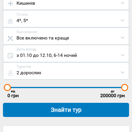
Кишинів
Готель
4*, 5*
Харчування
Все включено та краще
Дата виїзду
з 01.10 до 12.10
,
6-14 ночей
Туристів
2 дорослих
від
до
0
грн
200000
грн
Знайти тур