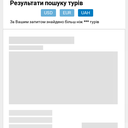
Результати пошуку турів
USD
EUR
UAH
За Вашим запитом знайдено більш ніж
***
турів