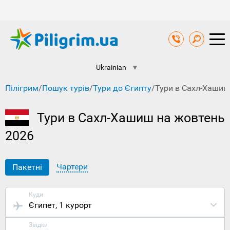
Ukrainian
▼
Пілігрим
/
Пошук турів
/
Тури до Єгипту
/
Тури в Сахл-Хашиш
Тури в Сахл-Хашиш на жовтень
2026
Чартери
Пакетні
Куди
Єгипет
, 1 курорт
Звідки