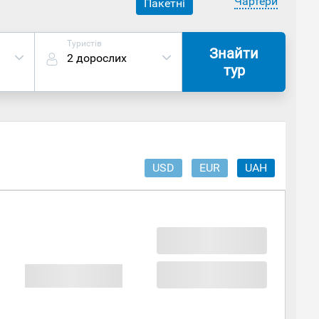
Чартери
Пакетні
Туристів
Знайти
2 дорослих
тур
USD
EUR
UAH