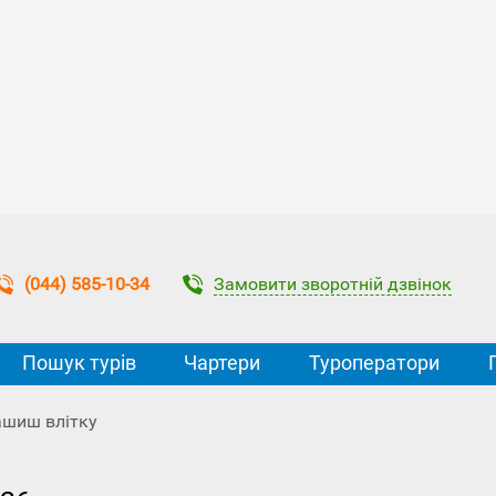
Замовити зворотній дзвінок
(044) 585-10-34
Пошук турів
Чартери
Туроператори
ашиш влітку