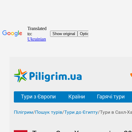
Тури з Європи
Країни
Гарячі тури
Пілігрим
/
Пошук турів
/
Тури до Єгипту
/
Тури в Сахл-Х