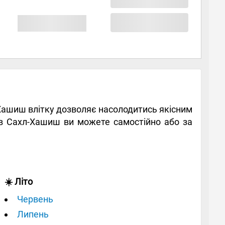
л-Хашиш влітку дозволяє насолодитись якісним
 в Сахл-Хашиш ви можете самостійно або за
☀️ Літо
Червень
Липень