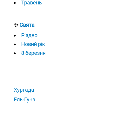
Травень
✨
Свята
Різдво
Новий рік
8 березня
Хургада
Ель-Гуна