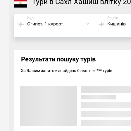
Тури в Сахл-Хашиш влітку 2
Куди
Звідки
Єгипет
, 1 курорт
Кишинів
Результати пошуку турів
За Вашим запитом знайдено більш ніж
***
турів