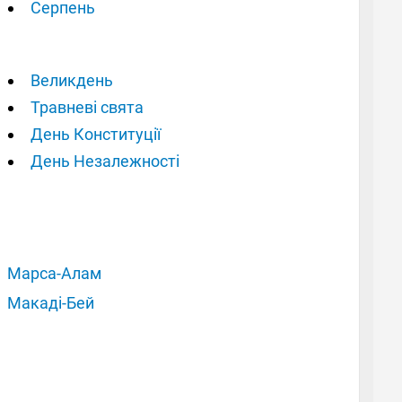
Серпень
Великдень
Травневі свята
День Конституції
День Незалежності
Марса-Алам
Макаді-Бей