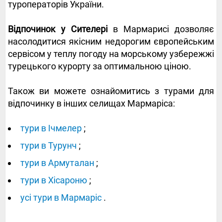
туроператорів України.
Відпочинок у Сителері
в Мармарисі дозволяє
насолодитися якісним недорогим європейським
сервісом у теплу погоду на морському узбережжі
турецького курорту за оптимальною ціною.
Також ви можете ознайомитись з турами для
відпочинку в інших селищах Мармаріса:
тури в Ічмелер
;
тури в Турунч
;
тури в Армуталан
;
тури в Хісароню
;
усі тури в Мармаріс
.