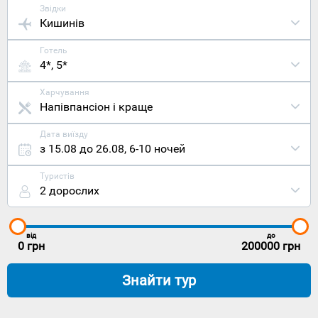
Звідки
Кишинів
Готель
4*, 5*
Харчування
Напівпансіон і краще
Дата виїзду
з 15.08 до 26.08
,
6-10 ночей
Туристів
2 дорослих
від
до
0
грн
200000
грн
Знайти тур