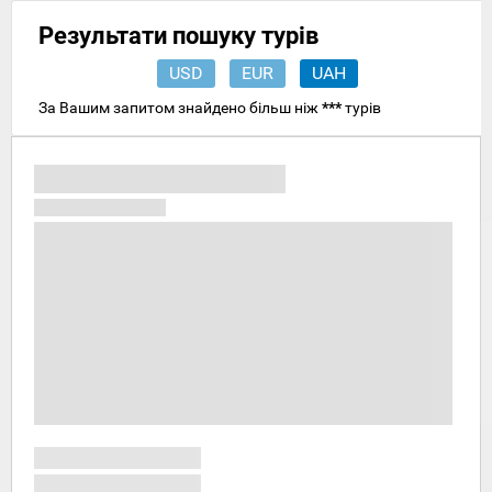
Результати пошуку турів
USD
EUR
UAH
За Вашим запитом знайдено більш ніж
***
турів