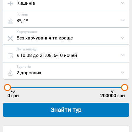
Кишинів
Готель
3*, 4*
Харчування
Без харчування та краще
Дата виїзду
з 10.08 до 21.08
,
6-10 ночей
Туристів
2 дорослих
від
до
0
грн
200000
грн
Знайти тур