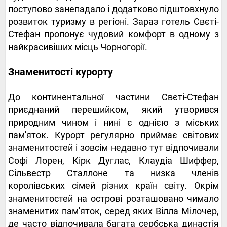
поступово занепадало і додатково підштовхнуло
розвиток туризму в регіоні. Зараз готель Свєті-
Стефан пропонує чудовий комфорт в одному з
найкрасивіших місць Чорногорії.
Знаменитості курорту
До континентальної частини Свєті-Стефан
приєднаний перешийком, який утворився
природним чином і нині є однією з міських
пам'яток. Курорт регулярно приймає світових
знаменитостей і зовсім недавно тут відпочивали
Софі Лорен, Кірк Дуглас, Клаудіа Шиффер,
Сільвестр Сталлоне та низка членів
королівських сімей різних країн світу. Окрім
знаменитостей на острові розташовано чимало
знаменитих пам'яток, серед яких Вілла Мілочер,
де часто відпочивала багата сербська династія