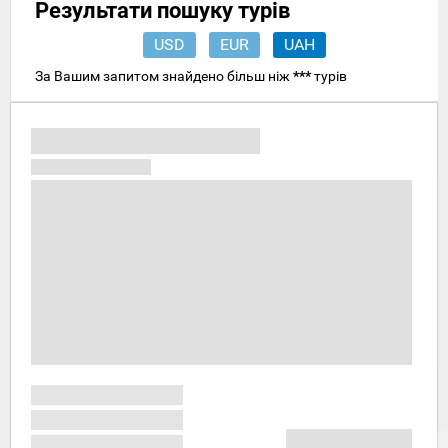
Результати пошуку турів
USD
EUR
UAH
За Вашим запитом знайдено більш ніж
***
турів