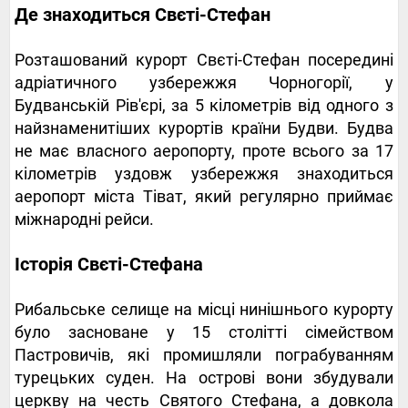
Де знаходиться Свєті-Стефан
Розташований курорт Свєті-Стефан посередині
адріатичного узбережжя Чорногорії, у
Будванській Рів'єрі, за 5 кілометрів від одного з
найзнаменитіших курортів країни Будви. Будва
не має власного аеропорту, проте всього за 17
кілометрів уздовж узбережжя знаходиться
аеропорт міста Тіват, який регулярно приймає
міжнародні рейси.
Історія Свєті-Стефана
Рибальське селище на місці нинішнього курорту
було засноване у 15 столітті сімейством
Пастровичів, які промишляли пограбуванням
турецьких суден. На острові вони збудували
церкву на честь Святого Стефана, а довкола