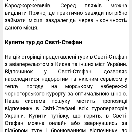
Кароджоржевичів. Серед пляжів можна
виділити Пржно, де практично завжди потрібно
займати місця заздалегідь через «іконічності»
даного місця.
Купити тур до Свєті-Стефан
На цій сторінці представлені тури в Светі-Стефан
з авіаперельотом з Києва та інших міст України.
Відпочинок у Свєті-Стефані дозволяє
насолодитися недорогим та якісним сервісом у
теплу погоду на морському узбережжі
чорногорського курорту за оптимальною ціною.
Наша система пошуку містить пропозиції
відпочинку в Світі-Стефані всіх туроператорів
України. Купити путівку, що горить, в Светі-
Стефан можна онлайн або звернувшись за
підбором туру і бронюванням відпочинку до