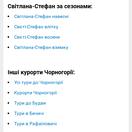
Світлана-Стефан за сезонами:
Світлана-Стефан навесні
Свєті-Стефан влітку
Свєті-Стефан восени
Світлана-Стефан взимку
Інші курорти Чорногорії:
Усі тури до Чорногорії
Курорти Чорногорії
Тури до Будви
Тури в Бечичі
Тури в Рафаїловичі