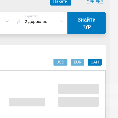
Чартери
Пакетні
Туристів
Знайти
2 дорослих
тур
USD
EUR
UAH