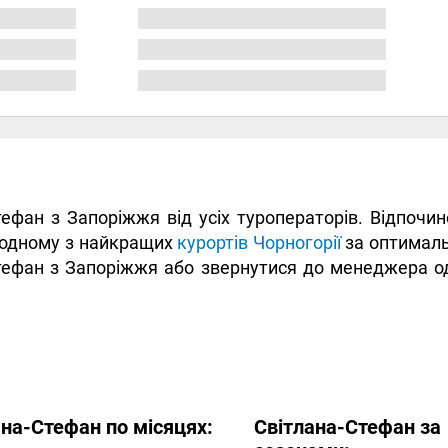
Стефан з Запоріжжя від усіх туроператорів. Відпочи
 одному з найкращих
курортів Чорногорії
за оптималь
Стефан з Запоріжжя або звернутися до менеджера од
ана-Стефан по місяцях:
Світлана-Стефан за