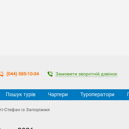
Замовити зворотній дзвінок
(044) 585-10-34
Пошук турів
Чартери
Туроператори
ті-Стефан із Запоріжжя