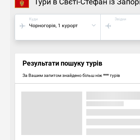
Тури в Свєті-Стефан із Запо
Куди
Звідки
Чорногорія
, 1 курорт
Результати пошуку турів
За Вашим запитом знайдено більш ніж
***
турів