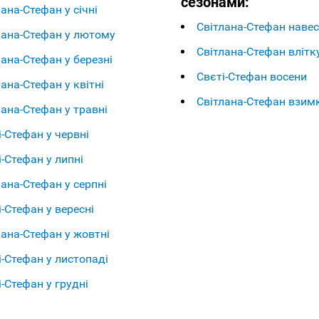
сезонами:
лана-Стефан у січні
Світлана-Стефан навес
лана-Стефан у лютому
Світлана-Стефан влітк
лана-Стефан у березні
Свєті-Стефан восени
лана-Стефан у квітні
Світлана-Стефан взим
лана-Стефан у травні
і-Стефан у червні
і-Стефан у липні
лана-Стефан у серпні
і-Стефан у вересні
лана-Стефан у жовтні
і-Стефан у листопаді
і-Стефан у грудні