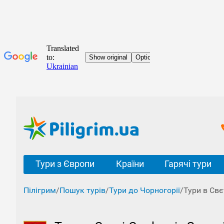
Тури з Європи
Країни
Гарячі тури
Пілігрим
/
Пошук турів
/
Тури до Чорногорії
/
Тури в Свє