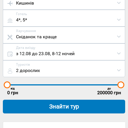
Кишинів
Готель
4*, 5*
Харчування
Сніданок та краще
Дата виїзду
з 12.08 до 23.08
,
8-12 ночей
Туристів
2 дорослих
від
до
0
грн
200000
грн
Знайти тур