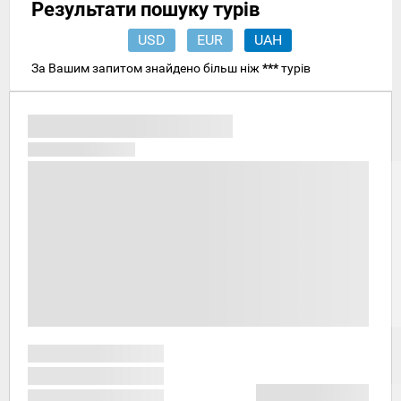
Результати пошуку турів
USD
EUR
UAH
За Вашим запитом знайдено більш ніж
***
турів