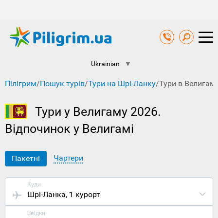
Ukrainian
▼
Пілігрим
/
Пошук турів
/
Тури на Шрі-Ланку
/
Тури в Велигам
Тури у Велигаму 2026.
Відпочинок у Велигамі
Чартери
Пакетні
Куди
Шрі-Ланка
, 1 курорт
Звідки