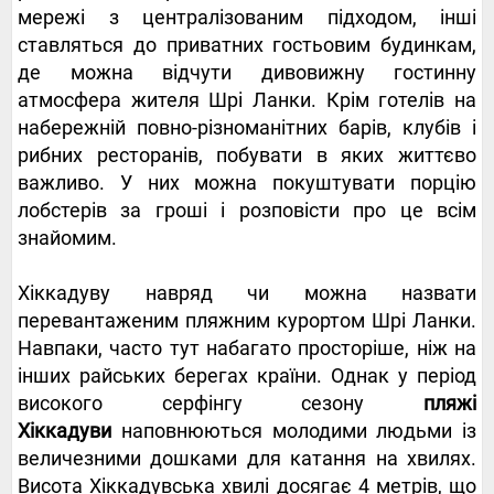
мережі з централізованим підходом, інші
ставляться до приватних гостьовим будинкам,
де можна відчути дивовижну гостинну
атмосфера жителя Шрі Ланки. Крім готелів на
набережній повно-різноманітних барів, клубів і
рибних ресторанів, побувати в яких життєво
важливо. У них можна покуштувати порцію
лобстерів за гроші і розповісти про це всім
знайомим.
Хіккадуву навряд чи можна назвати
перевантаженим пляжним курортом Шрі Ланки.
Навпаки, часто тут набагато просторіше, ніж на
інших райських берегах країни. Однак у період
високого серфінгу сезону
пляжі
Хіккадуви
наповнюються молодими людьми із
величезними дошками для катання на хвилях.
Висота Хіккадувська хвилі досягає 4 метрів, що