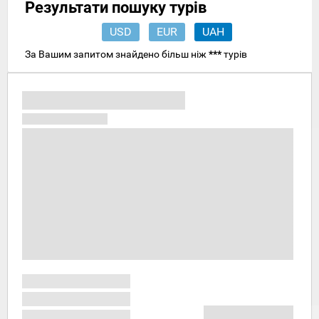
Результати пошуку турів
USD
EUR
UAH
За Вашим запитом знайдено більш ніж
***
турів