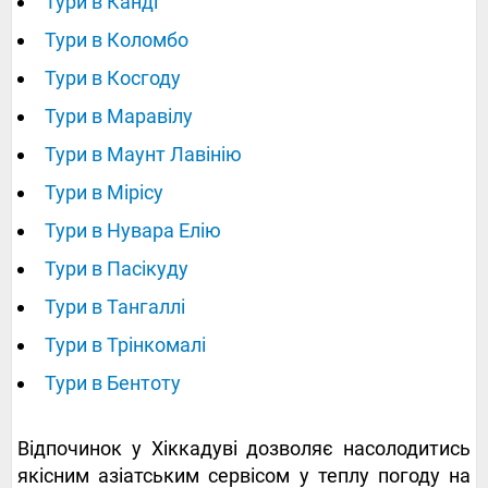
Тури в Канді
Тури в Коломбо
Тури в Косгоду
Тури в Маравілу
Тури в Маунт Лавінію
Тури в Мірісу
Тури в Нувара Елію
Тури в Пасікуду
Тури в Тангаллі
Тури в Трінкомалі
Тури в Бентоту
Відпочинок у Хіккадуві дозволяє насолодитись
якісним азіатським сервісом у теплу погоду на