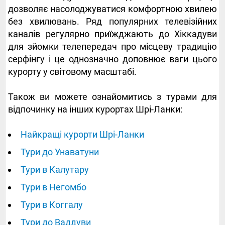
дозволяє насолоджуватися комфортною хвилею
без хвилювань. Ряд популярних телевізійних
каналів регулярно приїжджають до Хіккадуви
для зйомки телепередач про місцеву традицію
серфінгу і це однозначно доповнює ваги цього
курорту у світовому масштабі.
Також ви можете ознайомитись з турами для
відпочинку на інших курортах Шрі-Ланки:
Найкращі курорти Шрі-Ланки
Тури до Унаватуни
Тури в Калутару
Тури в Негомбо
Тури в Коггалу
Тури до Ваддуви