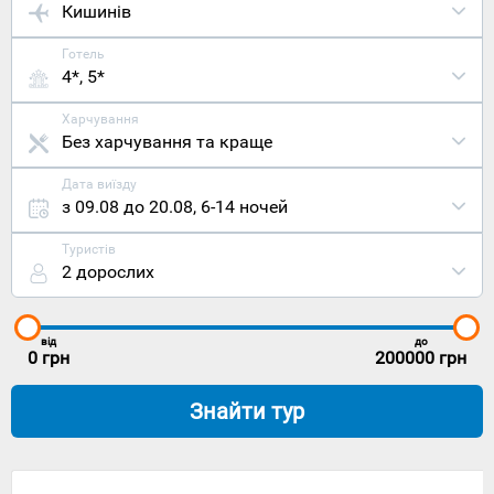
Кишинів
Готель
4*, 5*
Харчування
Без харчування та краще
Дата виїзду
з 09.08 до 20.08
,
6-14 ночей
Туристів
2 дорослих
від
до
0
грн
200000
грн
Знайти тур