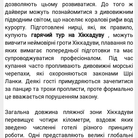
дозволяють цьому розвиватися. До того ж
дайвери можуть познайомитися з дивовижним
підводним світом, що населяє коралові рифи вод
курорту. Підготовлені нирці, які, як правило,
купують
гарячий тур на Хіккадуву
, можуть
вивчити неймовірні гроти Хіккадуви, плавання по
яких вимагає попередньої підготовки та має
супроводжуватися професіоналом. Під час
купання часто пропливають дивовижні морські
черепахи, які охороняються законами Шрі
Ланки. Деякі гості примудряються зачепитися
за панцир та трохи проплисти, проте формально
це вважається порушенням закону.
Загальна довжина пляжної зони Хіккадуви
перевищує чотири кілометри, вздовж яких
зведено численні готелі різного принципу
роботи. Одні представляють великі глобальні