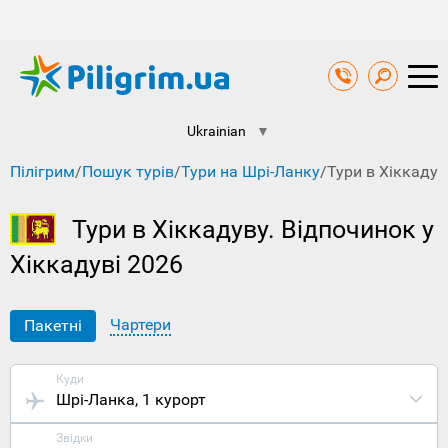
Ukrainian
▼
Пілігрим
/
Пошук турів
/
Тури на Шрі-Ланку
/
Тури в Хіккадув
Тури в Хіккадуву. Відпочинок у
Хіккадуві 2026
Чартери
Пакетні
Куди
Шрі-Ланка
, 1 курорт
Звідки