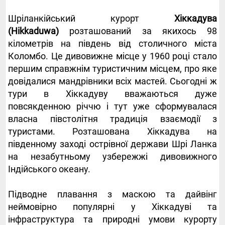
Шріланкійський курорт
Хіккадува
(Hikkaduwa)
розташований за якихось 98
кілометрів на південь від столичного міста
Коломбо. Це дивовижне місце у 1960 році стало
першим справжнім туристичним місцем, про яке
довідалися мандрівники всіх мастей. Сьогодні ж
тури в Хіккадуву вважаються дуже
повсякденною річчю і тут уже сформувалася
власна півстолітня традиція взаємодії з
туристами. Розташована Хіккадува на
південному заході острівної держави Шрі Ланка
на незабутньому узбережжі дивовижного
Індійського океану.
Підводне плавання з маскою та дайвінг
неймовірно популярні у Хіккадуві та
інфраструктура та природні умови курорту