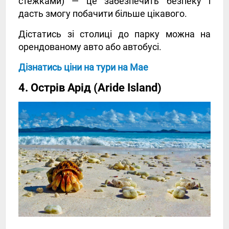
стежками) — це забезпечить безпеку і
дасть змогу побачити більше цікавого.
Дістатись зі столиці до парку можна на
орендованому авто або автобусі.
Дізнатись ціни на тури на Мае
4. Острів Арід (Aride Island)