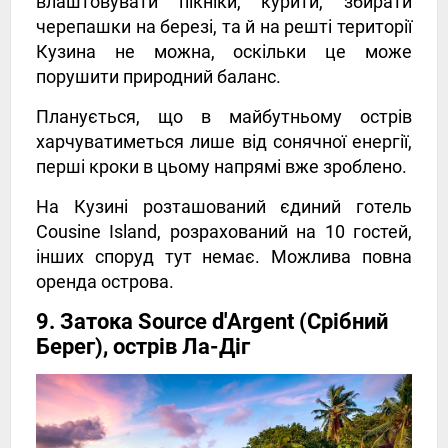
влаштовувати пікніки, курити, збирати
черепашки на березі, та й на решті території
Кузина не можна, оскільки це може
порушити природний баланс.
Планується, що в майбутньому острів
харчуватиметься лише від сонячної енергії,
перші кроки в цьому напрямі вже зроблено.
На Кузині розташований єдиний готель
Cousine Island, розрахований на 10 гостей,
інших споруд тут немає. Можлива повна
оренда острова.
9. Затока Source d'Argent (Срібний
Берег), острів Ла-Діг