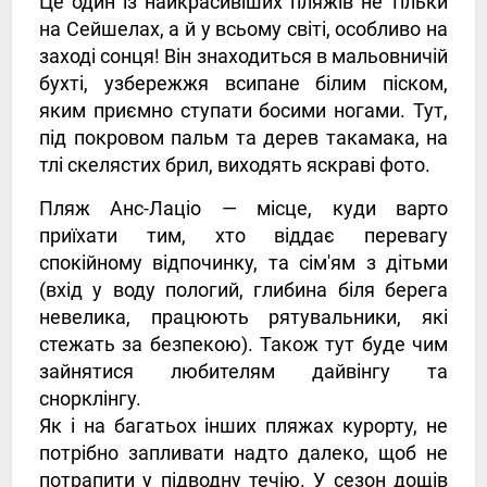
Це один із найкрасивіших пляжів не тільки
на Сейшелах, а й у всьому світі, особливо на
заході сонця! Він знаходиться в мальовничій
бухті, узбережжя всипане білим піском,
яким приємно ступати босими ногами. Тут,
під покровом пальм та дерев такамака, на
тлі скелястих брил, виходять яскраві фото.
Пляж Анс-Лаціо — місце, куди варто
приїхати тим, хто віддає перевагу
спокійному відпочинку, та сім'ям з дітьми
(вхід у воду пологий, глибина біля берега
невелика, працюють рятувальники, які
стежать за безпекою). Також тут буде чим
зайнятися любителям дайвінгу та
снорклінгу.
Як і на багатьох інших пляжах курорту, не
потрібно запливати надто далеко, щоб не
потрапити у підводну течію. У сезон дощів