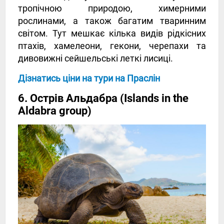
тропічною природою, химерними
рослинами, а також багатим тваринним
світом. Тут мешкає кілька видів рідкісних
птахів, хамелеони, гекони, черепахи та
дивовижні сейшельські леткі лисиці.
Дізнатись ціни на тури на Праслін
6. Острів Альдабра (Islands in the
Aldabra group)