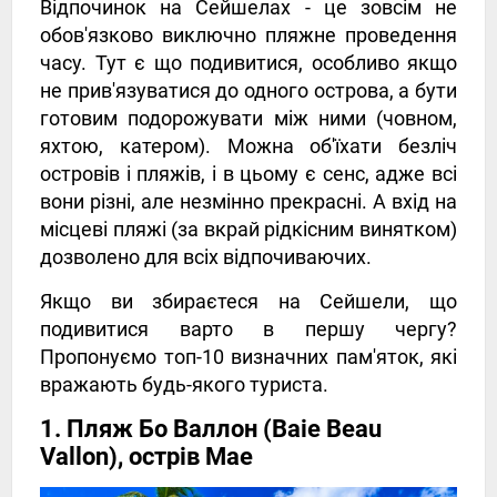
Відпочинок на Сейшелах - це зовсім не
обов'язково виключно пляжне проведення
часу. Тут є що подивитися, особливо якщо
не прив'язуватися до одного острова, а бути
готовим подорожувати між ними (човном,
яхтою, катером). Можна об'їхати безліч
островів і пляжів, і в цьому є сенс, адже всі
вони різні, але незмінно прекрасні. А вхід на
місцеві пляжі (за вкрай рідкісним винятком)
дозволено для всіх відпочиваючих.
Якщо ви збираєтеся на Сейшели, що
подивитися варто в першу чергу?
Пропонуємо топ-10 визначних пам'яток, які
вражають будь-якого туриста.
1. Пляж Бо Валлон (Baie Beau
Vallon), острів Мае