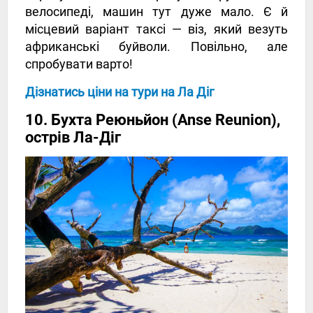
велосипеді, машин тут дуже мало. Є й
місцевий варіант таксі — віз, який везуть
африканські буйволи. Повільно, але
спробувати варто!
Дізнатись ціни на тури на Ла Діг
10. Бухта Реюньйон (Anse Reunion),
острів Ла-Діг