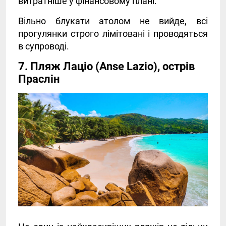
витратніше у фінансовому плані.
Вільно блукати атолом не вийде, всі
прогулянки строго лімітовані і проводяться
в супроводі.
7. Пляж Лаціо (Anse Lazio), острів
Праслін