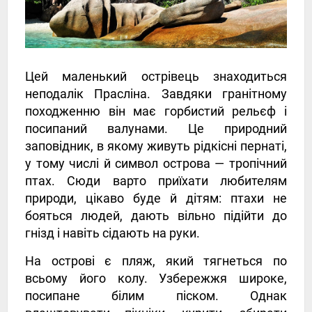
Цей маленький острівець знаходиться
неподалік Прасліна. Завдяки гранітному
походженню він має горбистий рельєф і
посипаний валунами. Це природний
заповідник, в якому живуть рідкісні пернаті,
у тому числі й символ острова — тропічний
птах. Сюди варто приїхати любителям
природи, цікаво буде й дітям: птахи не
бояться людей, дають вільно підійти до
гнізд і навіть сідають на руки.
На острові є пляж, який тягнеться по
всьому його колу. Узбережжя широке,
посипане білим піском. Однак