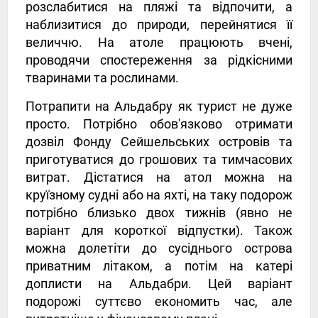
розслабитися на пляжі та відпочити, а
наблизитися до природи, перейнятися її
величчю. На атоле працюють вчені,
проводячи спостереження за рідкісними
тваринами та рослинами.
Потрапити на Альдабру як турист не дуже
просто. Потрібно обов'язково отримати
дозвіл Фонду Сейшельських островів та
приготуватися до грошових та тимчасових
витрат. Дістатися на атол можна на
круїзному судні або на яхті, на таку подорож
потрібно близько двох тижнів (явно не
варіант для короткої відпустки). Також
можна долетіти до сусіднього острова
приватним літаком, а потім на катері
доплисти на Альдабри. Цей варіант
подорожі суттєво економить час, але