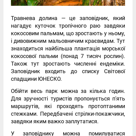
Травнева долина — це заповідник, який
нагадує куточок тропічного раю завдяки
кокосовим пальмам, що зростають у ньому,
і дивовижним мальовничим краєвидам. Тут
знаходиться найбільша плантація морської
кокосової пальми (понад 7 тисяч рослин).
Також тут зростають численні ендеміки.
Заповідник входить до списку Світової
спадщини ЮНЕСКО.
Обійти весь парк можна за кілька годин.
Для зручності туристів пропонується п'ять
маршрутів, які проходять протоптаними
стежками. Передбачені стрілки-покажчики,
завдяки яким важко заплутатися.
У заповіднику можна помилуватися