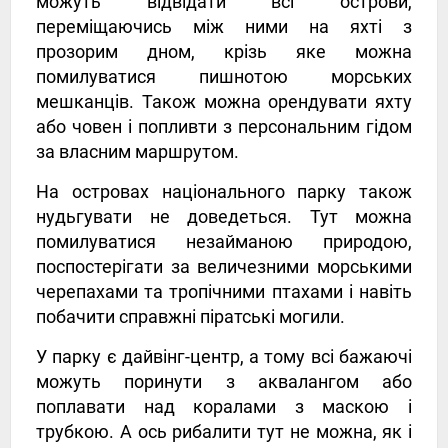
можуть відвідати всі острови,
переміщаючись між ними на яхті з
прозорим дном, крізь яке можна
помилуватися пишнотою морських
мешканців. Також можна орендувати яхту
або човен і попливти з персональним гідом
за власним маршрутом.
На островах національного парку також
нудьгувати не доведеться. Тут можна
помилуватися незайманою природою,
поспостерігати за величезними морськими
черепахами та тропічними птахами і навіть
побачити справжні піратські могили.
У парку є дайвінг-центр, а тому всі бажаючі
можуть поринути з аквалангом або
поплавати над коралами з маскою і
трубкою. А ось рибалити тут не можна, як і