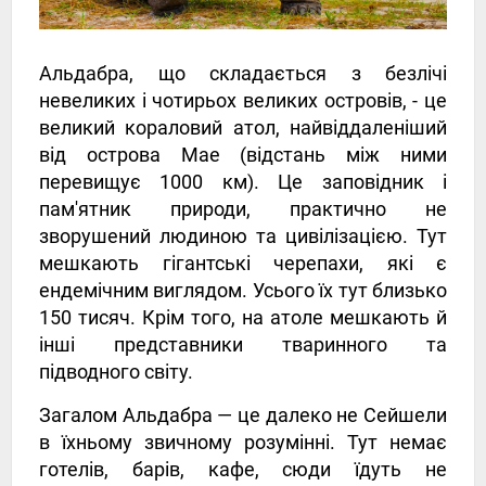
Альдабра, що складається з безлічі
невеликих і чотирьох великих островів, - це
великий кораловий атол, найвіддаленіший
від острова Мае (відстань між ними
перевищує 1000 км). Це заповідник і
пам'ятник природи, практично не
зворушений людиною та цивілізацією. Тут
мешкають гігантські черепахи, які є
ендемічним виглядом. Усього їх тут близько
150 тисяч. Крім того, на атоле мешкають й
інші представники тваринного та
підводного світу.
Загалом Альдабра — це далеко не Сейшели
в їхньому звичному розумінні. Тут немає
готелів, барів, кафе, сюди їдуть не