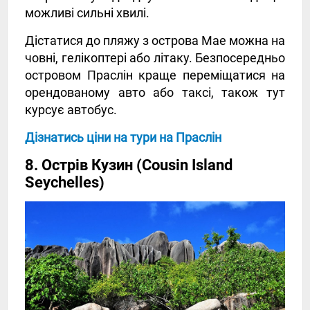
можливі сильні хвилі.
Дістатися до пляжу з острова Мае можна на
човні, гелікоптері або літаку. Безпосередньо
островом Праслін краще переміщатися на
орендованому авто або таксі, також тут
курсує автобус.
Дізнатись ціни на тури на Праслін
8. Острів Кузин (Cousin Island
Seychelles)