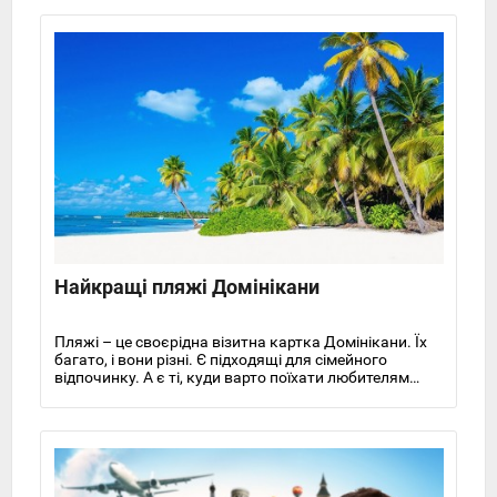
Найкращі пляжі Домінікани
Пляжі – це своєрідна візитна картка Домінікани. Їх
багато, і вони різні. Є підходящі для сімейного
відпочинку. А є ті, куди варто поїхати любителям
єднання з природою та пригодами. Розглянемо
найкращі пляжі Домінікани.