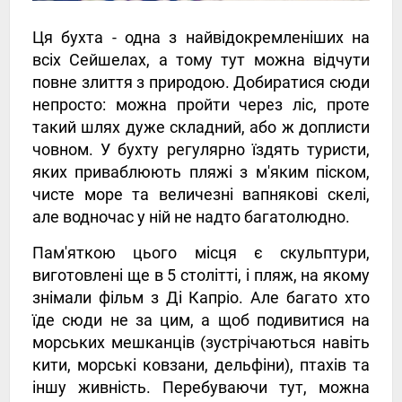
Ця бухта - одна з найвідокремленіших на
всіх Сейшелах, а тому тут можна відчути
повне злиття з природою. Добиратися сюди
непросто: можна пройти через ліс, проте
такий шлях дуже складний, або ж доплисти
човном. У бухту регулярно їздять туристи,
яких приваблюють пляжі з м'яким піском,
чисте море та величезні вапнякові скелі,
але водночас у ній не надто багатолюдно.
Пам'яткою цього місця є скульптури,
виготовлені ще в 5 столітті, і пляж, на якому
знімали фільм з Ді Капріо. Але багато хто
їде сюди не за цим, а щоб подивитися на
морських мешканців (зустрічаються навіть
кити, морські ковзани, дельфіни), птахів та
іншу живність. Перебуваючи тут, можна