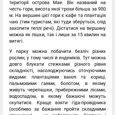
території острова Мае. Він названий на
честь гори, висота якої трохи більша за 900
м. На вершині цієї гори є кафе та плантація
чаю (тим туристам, які туди зберуться, слід
захопити теплі речі). Дістатися на вершину
можна як пішки, так і лише за 15 хвилин на
витягі.
У парку можна побачити безліч різних
рослин, у тому числі й ендеміків. Тут можна
довго блукати стежками різного рівня
складності, насолоджуючись оточуючими
видами: плантаціями ванілі та кориці,
пальмовими гаями, болотом, в якому
живуть черепашки, прибережними лісами,
водоспадом, в якому бажаючі можуть
скупатися. Краще взяти гіда-провідника
(особливо за бажання пройти складними