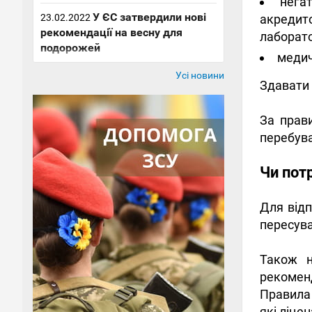
нега
У ЄС затвердили нові
23.02.2022
акредит
рекомендації на весну для
лаборато
подорожей
медич
Усі новини
Здавати 
За прави
перебува
Чи пот
Для від
пересува
Також н
рекоменд
Правила 
які ліце