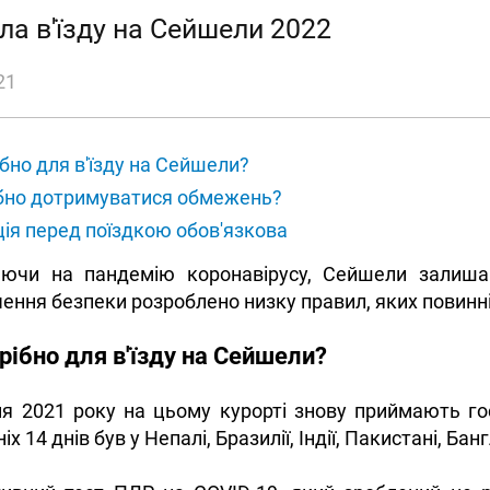
ла в'їзду на Сейшели 2022
21
бно для в'їзду на Сейшели?
ібно дотримуватися обмежень?
ія перед поїздкою обов'язкова
ючи на пандемію коронавірусу, Сейшели залиша
ення безпеки розроблено низку правил, яких повинні
рібно для в'їзду на Сейшели?
я 2021 року на цьому курорті знову приймають гост
х 14 днів був у Непалі, Бразилії, Індії, Пакистані, Ба