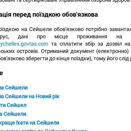
ація перед поїздкою обов'язкова
оїздкою на Сейшели обов'язково потрібно заванта
вірус, дані про місце проживання на о
eychelles.govtas.com
та сплатити збір за дозвіл на
ьких островів. Отриманий документ (електронно) п
обов'язково зберегти до кінця поїздки), тому його слі
е
на Сейшели
на Сейшели на Новий рік
ти Сейшел
на Сейшели.
краще їхати на Сейшели