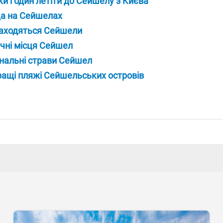
ки годин летіти до Сейшелу з Києва
а на Сейшелах
аходяться Сейшели
чні місця Сейшел
нальні страви Сейшел
ащі пляжі Сейшельських островів