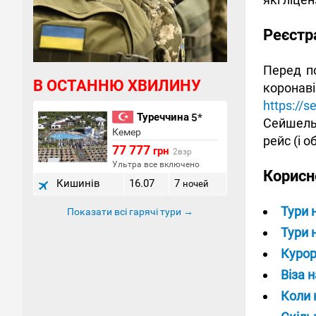
Реєстр
Перед п
В ОСТАННЮ ХВИЛИНУ
корона
https://s
Туреччина
5*
Сейшельс
Кемер
рейс (і 
77 777
грн
2взр
Ультра все включено
Корисн
Кишинів
16.07
7
ночей
Тури 
Показати всі гарячі тури →
Тури 
Курор
Віза 
Коли 