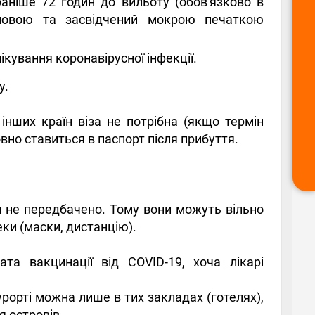
аніше 72 годин до вильоту (обов'язково в
ю мовою та засвідчений мокрою печаткою
кування коронавірусної інфекції.
у.
інших країн віза не потрібна (якщо термін
вно ставиться в паспорт після прибуття.
 не передбачено. Тому вони можуть вільно
ки (маски, дистанцію).
та вакцинації від COVID-19, хоча лікарі
рорті можна лише в тих закладах (готелях),
я островів.