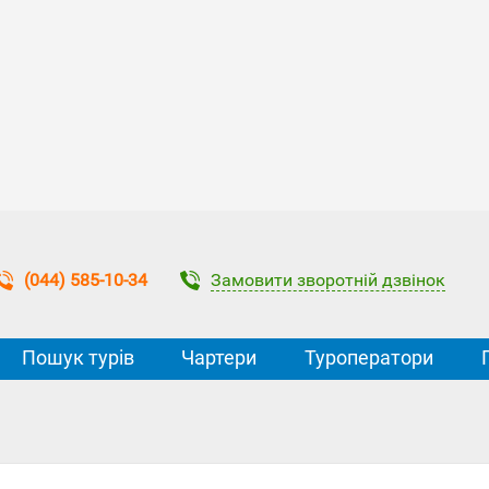
Замовити зворотній дзвінок
(044) 585-10-34
Пошук турів
Чартери
Туроператори