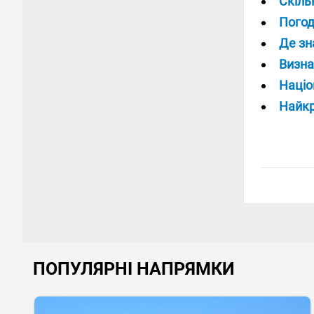
Скіль
Погод
Де зн
Визна
Націо
Найкр
ПОПУЛЯРНІ НАПРЯМКИ