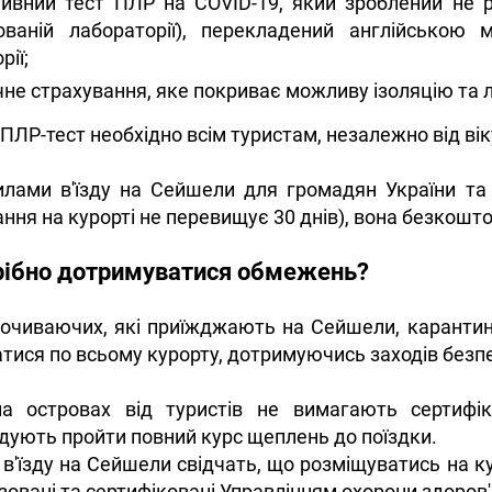
тивний тест ПЛР на COVID-19, який зроблений не р
ованій лабораторії), перекладений англійсько
рії;
не страхування, яке покриває можливу ізоляцію та лі
ПЛР-тест необхідно всім туристам, незалежно від вік
лами в'їзду на Сейшели для громадян України та 
ння на курорті не перевищує 30 днів), вона безкошто
рібно дотримуватися обмежень?
почиваючих, які приїжджають на Сейшели, карантин
тися по всьому курорту, дотримуючись заходів безпе
а островах від туристів не вимагають сертифіка
ують пройти повний курс щеплень до поїздки.
в'їзду на Сейшели свідчать, що розміщуватись на ку
нзовані та сертифіковані Управлінням охорони здоров'