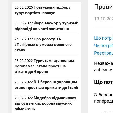
Прави
Нові умови підбору
25.02.2025
туру: вартість послуг
13.10.20
Форс-мажор у туризмі:
30.05.2022
відповіді на часті запитання
Що потрі
Про роботу ТА
24.02.2022
«Пілігрим» в умовах воєнного
Чи потр
стану
Реєстрац
Туристам, щепленим
23.02.2022
Незважа
CoronaVac, стане простіше
забезпеч
в'їхати до Європи
Що пот
З 1 березня українцям
23.02.2022
стане простіше приїхати до Італії
З березн
Мадейра відмовилася
23.02.2022
попередні
від будь-яких коронавірусних
обмежень