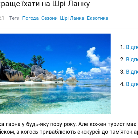
краще їхати на Шрі-Ланку
21
Теги:
Погода
Сезони
Шрі Ланка
Екзотика
Відп
Відп
Відп
Відп
а гарна у будь-яку пору року. Але кожен турист має 
піском, а когось приваблюють екскурсії до пам'яток а