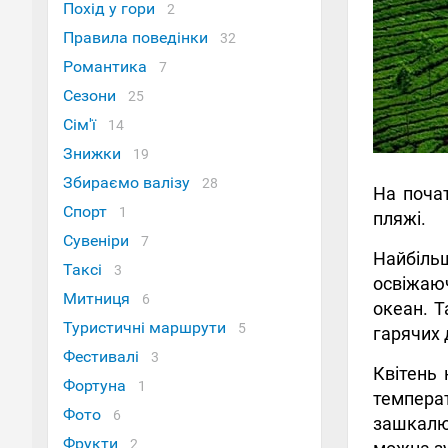
Похід у гори
2
Правила поведінки
32
Романтика
7
Сезони
25
Сім'ї
14
Знижки
19
Збираємо валізу
28
На почат
Спорт
1
пляжі.
Сувеніри
7
Найбільш
Таксі
3
освіжаюч
Митниця
6
океан. Т
Туристичні маршрути
5
гарячих 
Фестивалі
3
Квітень 
Фортуна
1
темпера
Фото
6
зашкалює
Фрукти
2