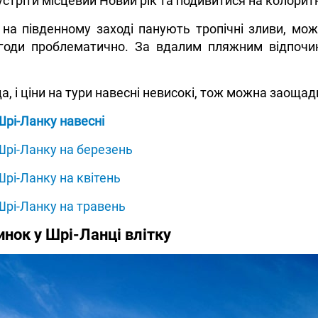
стріти місцевий Новий рік та подивитися на колоритн
 на південному заході панують тропічні зливи, мож
огоди проблематично. За вдалим пляжним відпочинк
, і ціни на тури навесні невисокі, тож можна заощад
Шрі-Ланку навесні
Шрі-Ланку на березень
Шрі-Ланку на квітень
Шрі-Ланку на травень
инок у Шрі-Ланці влітку