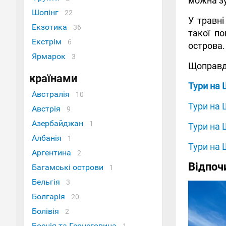
можна зу
Шопінг
22
У травні
Екзотика
36
такої п
Екстрім
6
острова.
Ярмарок
3
Щоправда
країнами
Тури на 
Австралія
10
Тури на 
Австрія
9
Азербайджан
1
Тури на 
Албанія
1
Тури на 
Аргентина
2
Відпоч
Багамські острови
1
Бельгія
3
Болгарія
20
Болівія
2
Боснія та Герцеговина