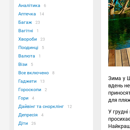
Аналітика
6
Аптечка
14
Багаж
23
Вагітні
1
Хвороби
23
Поодинці
5
Валюта
1
Візи
5
Все включено
8
Зима у Ш
Гаджети
13
вдень не
Гороскопи
2
приносят
Гори
4
для пляж
Дайвінг та снорклінг
12
У грудні
Депресія
4
просихає
Діти
26
Найкраще