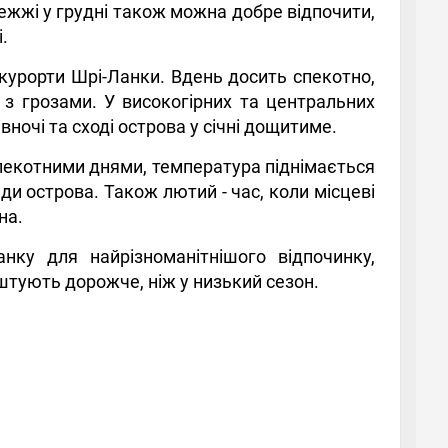
ережжі у грудні також можна добре відпочити,
.
і курорти Шрі-Ланки. Вдень досить спекотно,
е з грозами. У високогірних та центральних
вночі та сході острова у січні дощитиме.
пекотними днями, температура піднімається
ди острова. Також лютий - час, коли місцеві
на.
нку для найрізноманітнішого відпочинку,
тують дорожче, ніж у низький сезон.