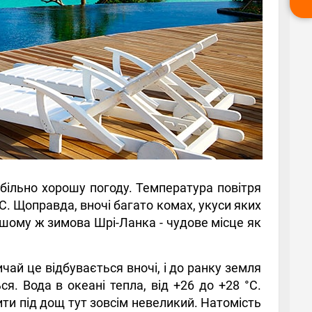
більно хорошу погоду. Температура повітря
°C. Щоправда, вночі багато комах, укуси яких
ншому ж зимова Шрі-Ланка - чудове місце як
ичай це відбувається вночі, і до ранку земля
я. Вода в океані тепла, від +26 до +28 °C.
ити під дощ тут зовсім невеликий. Натомість