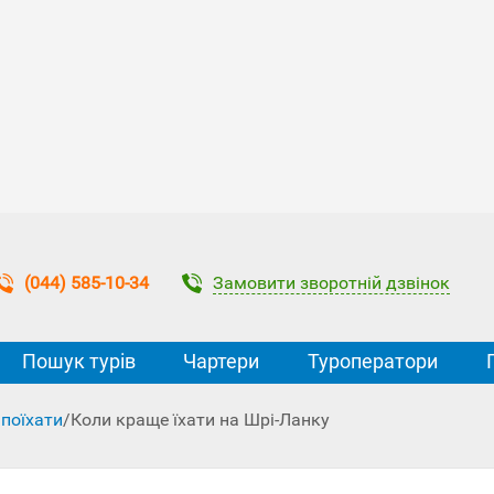
Замовити зворотній дзвінок
(044) 585-10-34
Пошук турів
Чартери
Туроператори
 поїхати
/
Коли краще їхати на Шрі-Ланку