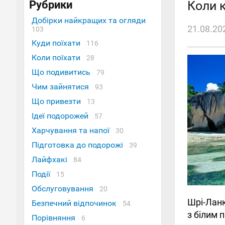
Рубрики
Коли 
Добірки найкращих та огляди
21.08.20
103
Куди поїхати
116
Коли поїхати
28
Що подивитись
79
Чим зайнятися
93
Що привезти
13
Ідеї ​​подорожей
57
Харчування та напої
30
Підготовка до подорожі
39
Лайфхакі
84
Події
15
Обслуговування
20
Шрі-Ланк
Безпечний відпочинок
54
з білим 
Порівняння
6