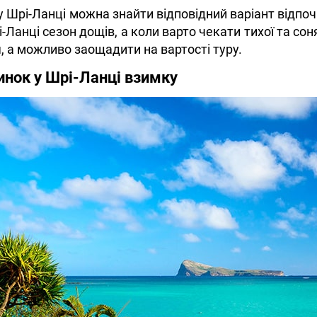
 у Шрі-Ланці можна знайти відповідний варіант відпо
рі-Ланці сезон дощів, а коли варто чекати тихої та со
, а можливо заощадити на вартості туру.
инок у Шрі-Ланці взимку