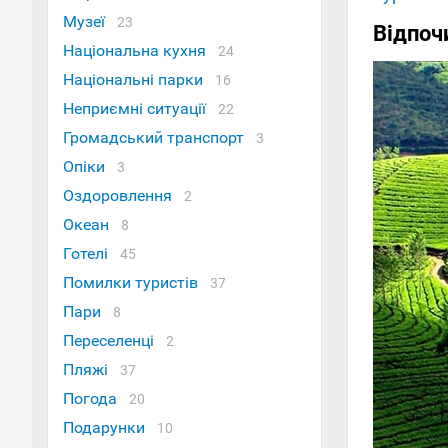
Музеї
23
Відпоч
Національна кухня
24
Національні парки
16
Неприємні ситуації
22
Громадський транспорт
3
Опіки
3
Оздоровлення
2
Океан
8
Готелі
45
Помилки туристів
37
Пари
8
Переселенці
2
Пляжі
37
Погода
20
Подарунки
10