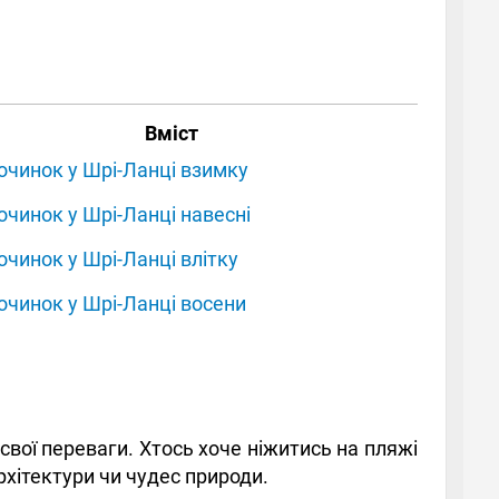
Вміст
очинок у Шрі-Ланці взимку
очинок у Шрі-Ланці навесні
очинок у Шрі-Ланці влітку
очинок у Шрі-Ланці восени
свої переваги. Хтось хоче ніжитись на пляжі
рхітектури чи чудес природи.