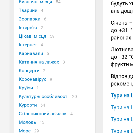
Визначні місця
54
будуть х
Тварини
але дощі
4
Зоопарки
6
Січень –
Інтерв'ю
2
до +31 °
Цікаві місця
59
районах 
Інтернет
4
Лютнева 
Карнавали
5
до +32 °
Катання на лижах
3
фрукти м
Концерти
2
Відпові
Коронавірус
9
рекоменд
Круїзи
1
Тури на 
Культурні особливості
20
Курорти
64
Тури на 
Стільниковий зв'язок
4
Тури на 
Молодь
13
Море
Тури на 
29