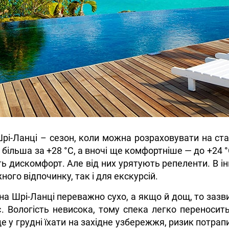
рі-Ланці – сезон, коли можна розраховувати на ста
 більша за +28 °C, а вночі ще комфортніше — до +24 
ь дискомфорт. Але від них урятують репеленти. В і
ного відпочинку, так і для екскурсій.
 на Шрі-Ланці переважно сухо, а якщо й дощ, то зазв
. Вологість невисока, тому спека легко переноситьс
 у грудні їхати на західне узбережжя, ризик потрап