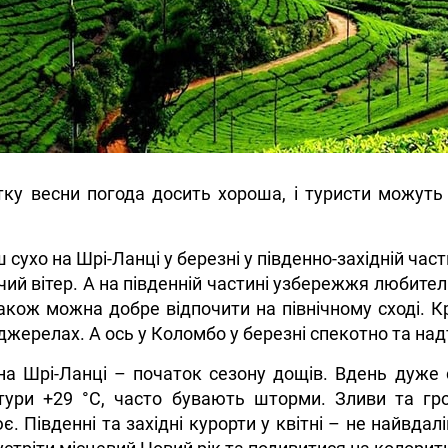
ку весни погода досить хороша, і туристи можуть п
 сухо на Шрі-Ланці у березні у південно-західній час
ий вітер. А на південній частині узбережжя любител
акож можна добре відпочити на північному сході. К
джерелах. А ось у Коломбо у березні спекотно та надт
на Шрі-Ланці – початок сезону дощів. Вдень дуже с
тури +29 °C, часто бувають шторми. Зливи та гро
. Південні та західні курорти у квітні – не найвдал