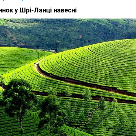
инок у Шрі-Ланці навесні