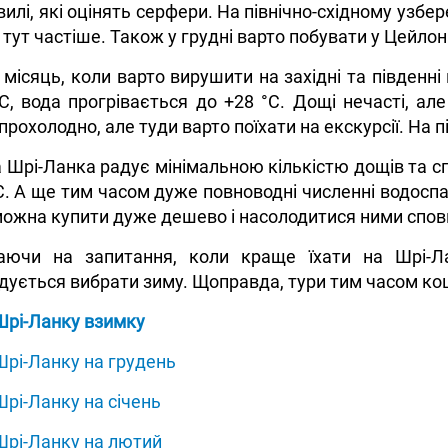
вилі, які оцінять серфери. На північно-східному узб
 тут частіше. Також у грудні варто побувати у Цейлоні
 місяць, коли варто вирушити на західні та південн
C, вода прогрівається до +28 °C. Дощі нечасті, ал
прохолодно, але туди варто поїхати на екскурсії. На пі
Шрі-Ланка радує мінімальною кількістю дощів та с
C. А ще тим часом дуже повноводні численні водоспа
ожна купити дуже дешево і насолодитися ними спов
даючи на запитання, коли краще їхати на Шрі-Ла
ується вибрати зиму. Щоправда, тури тим часом кош
Шрі-Ланку взимку
Шрі-Ланку на грудень
Шрі-Ланку на січень
Шрі-Ланку на лютий