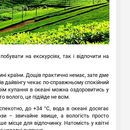
обувати на екскурсіях, так і відпочити на
тині країни. Дощів практично немає, зате дме
ів дайвінгу чекає по-справжньому спокійний
рім купання в океані можна оздоровитись у
о волого, це підійде не всім.
пекотно, до +34 °C, вода в океані досягає
зи – звичайне явище, а вологість просто
іше місце для відпочинку. Натомість у квітні