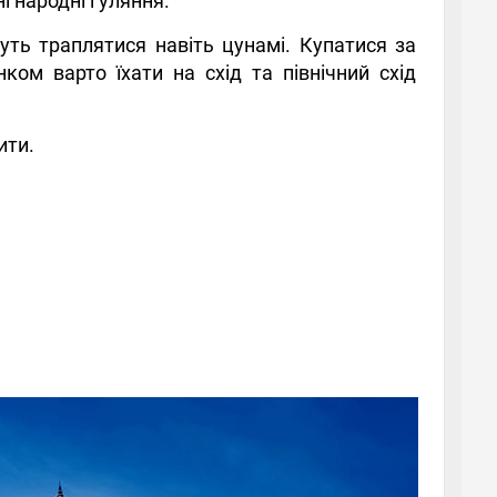
і народні гуляння.
уть траплятися навіть цунамі. Купатися за
ом варто їхати на схід та північний схід
ити.