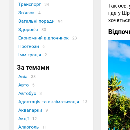
Транспорт
34
Так ось,
Зв'язок
і де у Ш
4
хочеться
Загальні поради
94
Здоров'я
30
Відпоч
Економний відпочинок
23
Прогнози
6
Імміграція
2
За темами
Авіа
33
Авто
5
Автобус
3
Адаптація та акліматизація
13
Аквапарки
9
Акції
12
Алкоголь
11