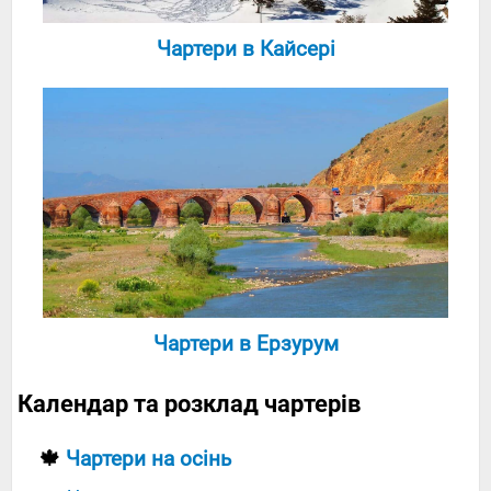
Чартери в Кайсері
Чартери в Ерзурум
Календар та розклад чартерів
🍁
Чартери на осінь