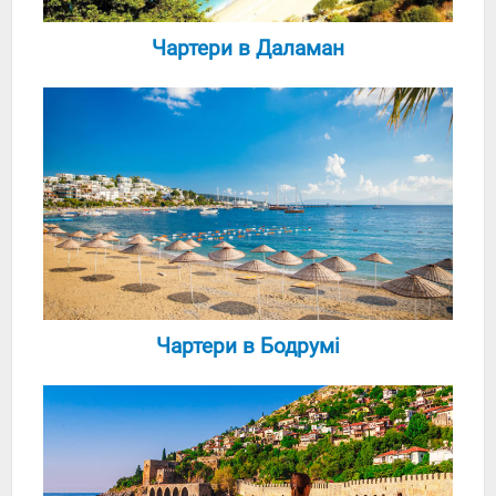
Чартери в Даламан
Чартери в Бодрумі