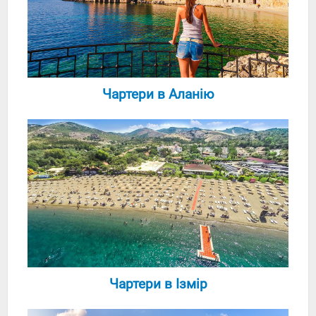
Чартери в Аланію
Чартери в Ізмір