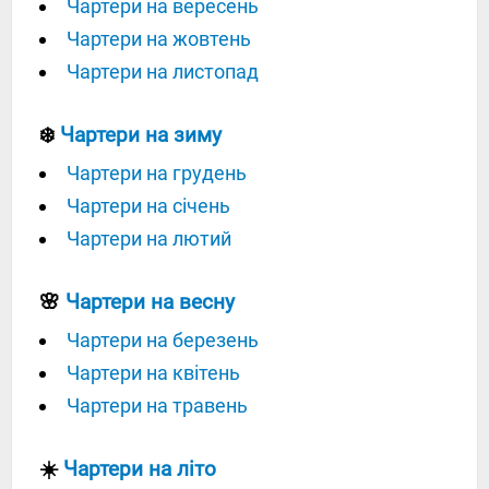
Чартери на вересень
Чартери на жовтень
Чартери на листопад
❄️
Чартери на зиму
Чартери на грудень
Чартери на січень
Чартери на лютий
🌸
Чартери на весну
Чартери на березень
Чартери на квітень
Чартери на травень
☀️
Чартери на літо