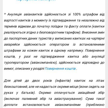
* Ануляція авіаквитків здійснюється зі 100% штрафом від
вартості квитків з моменту їх підтвердження та незалежно від
термінів відмови до початку поїздки та факту оплати (квитки
реалізуються згідно з безповоротним тарифом). Внесення змін
до паспортних даних туристів у виписаних квитках на чартерні
авіарейси здійснюється оператором із встановленими
штрафами за кожен квиток в одному напрямку. Повернення
коштів, у разі не підтвердження квитка або ануляції
туроператором (авіакомпанією), здійснюється відповідно до
вимог, описаних у розділі
Повернення коштів
.
Для дітей до двох років (інфантів) квиток на літак
безкоштовний, але не надається окреме місце (вони сидять на
руках у батьків). Окремо оплачується авіаційний збір
(включає паливний збір та авіастрахування). Сума такої
доплати встановлюється авіакомпаніями (приблизно