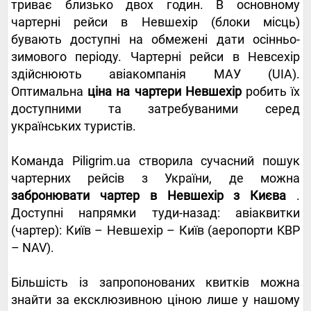
триває близько двох годин. В основному
чартерні рейси в Невшехір (блоки місць)
бувають доступні на обмежені дати осінньо-
зимового періоду. Чартерні рейси в Невсехір
здійснюють авіакомпанія МАУ (UIA).
Оптимальна
ціна на чартери Невшехір
робить їх
доступними та затребуваними серед
українських туристів.
Команда Piligrim.ua створила сучасний пошук
чартерних рейсів з України, де можна
забронювати чартер в Невшехір з Києва
.
Доступні напрямки туди-назад: авіаквитки
(чартер): Київ – Невшехір – Київ (аеропорти KBP
– NAV).
Більшість із запропонованих квитків можна
знайти за ексклюзивною ціною лише у нашому