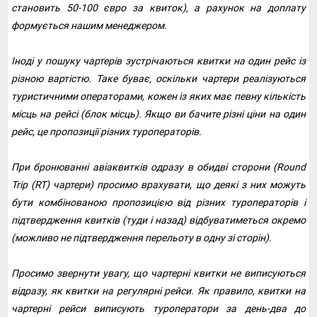
становить 50-100 євро за квиток), а рахунок на доплату
формується нашим менеджером.
Іноді у пошуку чартерів зустрічаються квитки на один рейс із
різною вартістю. Таке буває, оскільки чартери реалізуються
туристичними операторами, кожен із яких має певну кількість
місць на рейсі (блок місць). Якщо ви бачите різні ціни на один
рейс, це пропозиції різних туроператорів.
При бронюванні авіаквитків одразу в обидві сторони (Round
Trip (RT) чартери) просимо врахувати, що деякі з них можуть
бути комбінованою пропозицією від різних туроператорів і
підтвердження квитків (туди і назад) відбуватиметься окремо
(можливо не підтвердження перельоту в одну зі сторін).
Просимо звернути увагу, що чартерні квитки не виписуються
відразу, як квитки на регулярні рейси. Як правило, квитки на
чартерні рейси виписують туроператори за день-два до