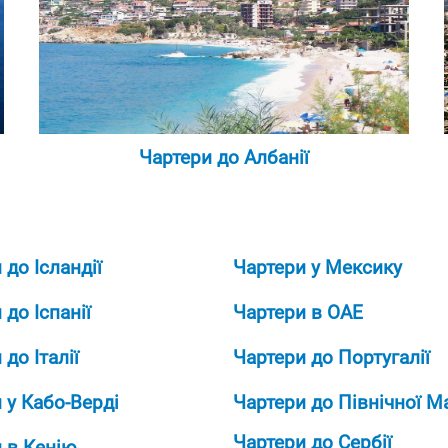
Чартери до Албанії
 до Ісландії
Чартери у Мексику
 до Іспанії
Чартери в ОАЕ
до Італії
Чартери до Португалії
 у Кабо-Верді
Чартери до Північної М
Чартери до Сербії
 в Кенію