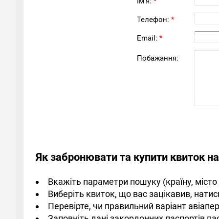
Ім'я:
*
Телефон:
*
Email:
*
Побажання:
Як забронювати та купити квиток на
Вкажіть параметри пошуку (країну, місто 
Виберіть квиток, що вас зацікавив, нати
Перевірте, чи правильний варіант авіапе
Заповніть дані закордонних паспортів па