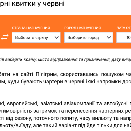
рні квитки у червні
СТРАНА НАЗНАЧЕНИЯ
ГОРОД НАЗНАЧЕНИЯ
ДАТА О
 виберіть країну, місто відправлення та призначення, дату виїзд
ти на сайті Пілігрим, скориставшись пошуком ча
, куди бувають чартери в червні і які напрямки дос
, європейські, азіатські авіакомпанії та автобусні
и ймовірність затримок та перенесення чартерних ре
і від сезону, поточного попиту, часу вильоту та нап
оту/виїзду, але такий варіант підійде тільки для на