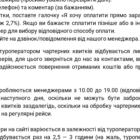
 телефон) та коментар (за бажанням).
итки, поставте галочку «Я хочу оплатити прямо зар
ж 2,7%). Якщо ви бажаєте сплатити пізніше або в ін
ер для вибору відповідного способу оплати.
йте на дзвінок/повідомлення від нашого менеджера.
туроператором чартерних квитків відбувається ли
ів, для цього зверніться до нас за контактами, вк
 здійснюється повернення отриманих коштів або п
бробляються менеджерами з 10.00 до 19.00 (відпові
 наступного дня, оскільки не можуть бути забро
квитків заздалегідь, оскільки на обробку чартерн
в на регулярні рейси.
ери на сайті варіюється в залежності від туроператор
ідбувається раз на 2,5 — 3 години (на жаль, туро