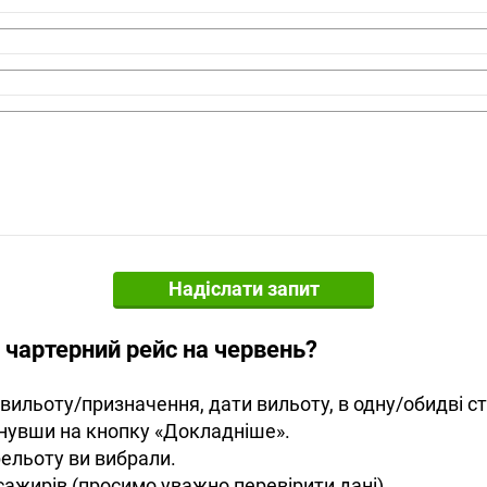
Надіслати запит
 чартерний рейс на червень?
вильоту/призначення, дати вильоту, в одну/обидві ст
снувши на кнопку «Докладніше».
рельоту ви вибрали.
сажирів (просимо уважно перевірити дані).