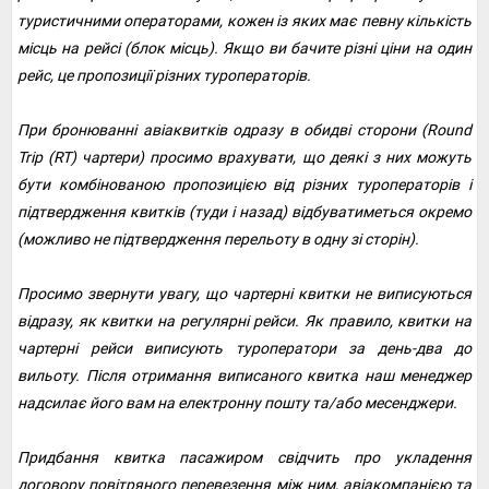
туристичними операторами, кожен із яких має певну кількість
місць на рейсі (блок місць). Якщо ви бачите різні ціни на один
рейс, це пропозиції різних туроператорів.
При бронюванні авіаквитків одразу в обидві сторони (Round
Trip (RT) чартери) просимо врахувати, що деякі з них можуть
бути комбінованою пропозицією від різних туроператорів і
підтвердження квитків (туди і назад) відбуватиметься окремо
(можливо не підтвердження перельоту в одну зі сторін).
Просимо звернути увагу, що чартерні квитки не виписуються
відразу, як квитки на регулярні рейси. Як правило, квитки на
чартерні рейси виписують туроператори за день-два до
вильоту. Після отримання виписаного квитка наш менеджер
надсилає його вам на електронну пошту та/або месенджери.
Придбання квитка пасажиром свідчить про укладення
договору повітряного перевезення між ним, авіакомпанією та