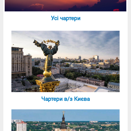
Усі чартери
Чартери в/з Києва