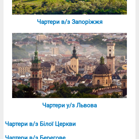
Чартери в/з Запоріжжя
Чартери у/з Львова
Чартери в/з Білої Церкви
Чартери в/з Берегове