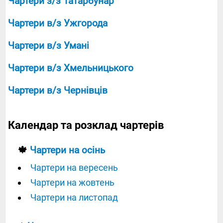
Чартери з/з Татарбунар
Чартери в/з Ужгорода
Чартери в/з Умані
Чартери в/з Хмельницького
Чартери в/з Чернівців
Календар та розклад чартерів
🍁
Чартери на осінь
Чартери на вересень
Чартери на жовтень
Чартери на листопад