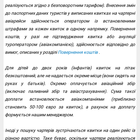
реалізуються згідно з безповоротним тарифом). Внесення змін
до паспортних даних туристів у виписаних квитках на чартерні
авіарейси здійснюється оператором із встановленими
штрафами за кожен квиток в одному напрямку. Повернення
коштів, у разі не підтвердження квитка або ануляції
туроператором (авіакомпанією), здійснюється відповідно до
вимог, описаних у розділі
Повернення коштів
.
Для дітей до двох років (інфантів) квиток на літак
безкоштовний, але не надається окреме місце (вони сидять на
руках у батьків). Окремо оплачується авіаційний збір
(включає паливний збір та авіастрахування). Сума такої
доплати встановлюється авіакомпаніями (приблизно
становить 50-100 євро за квиток), а рахунок на доплату
формується нашим менеджером.
Іноді у пошуку чартерів зустрічаються квитки на один рейс із
різною вартістю. Таке буває, оскільки чартери реалізуються