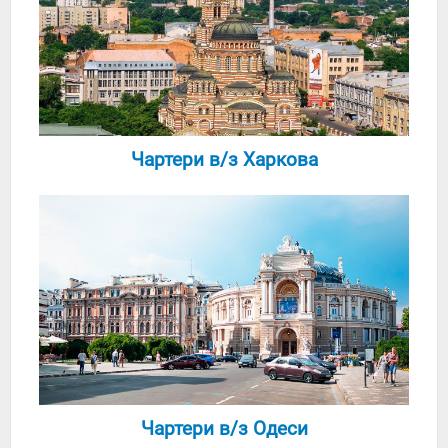
Чартери в/з Харкова
Чартери в/з Одеси