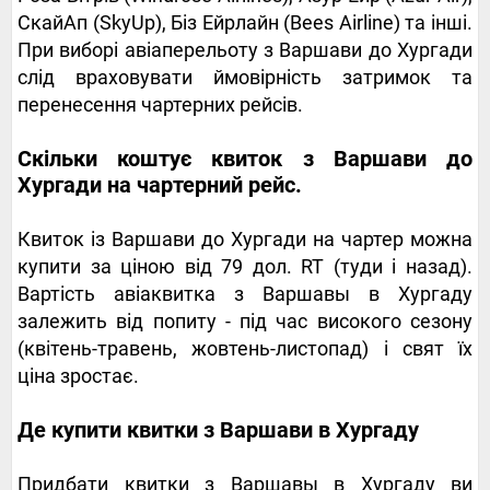
СкайАп (SkyUp), Біз Ейрлайн (Bees Airline) та інші.
При виборі авіаперельоту з Варшави до Хургади
слід враховувати ймовірність затримок та
перенесення чартерних рейсів.
Скільки коштує квиток з Варшави до
Хургади на чартерний рейс.
Квиток із Варшави до Хургади на чартер можна
купити за ціною від 79 дол. RT (туди і назад).
Вартість авіаквитка з Варшавы в Хургаду
залежить від попиту - під час високого сезону
(квітень-травень, жовтень-листопад) і свят їх
ціна зростає.
Де купити квитки з Варшави в Хургаду
Придбати квитки з Варшавы в Хургаду ви