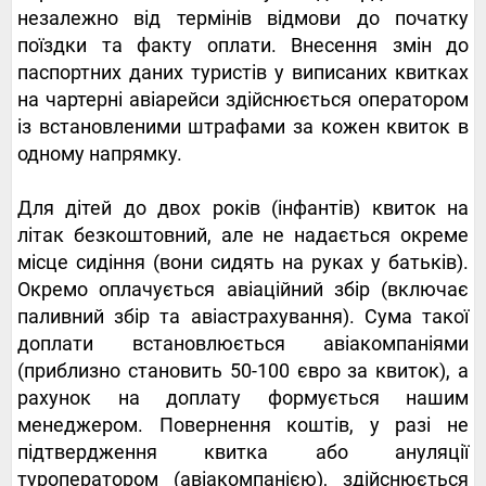
незалежно від термінів відмови до початку
поїздки та факту оплати. Внесення змін до
паспортних даних туристів у виписаних квитках
на чартерні авіарейси здійснюється оператором
із встановленими штрафами за кожен квиток в
одному напрямку.
Для дітей до двох років (інфантів) квиток на
літак безкоштовний, але не надається окреме
місце сидіння (вони сидять на руках у батьків).
Окремо оплачується авіаційний збір (включає
паливний збір та авіастрахування). Сума такої
доплати встановлюється авіакомпаніями
(приблизно становить 50-100 євро за квиток), а
рахунок на доплату формується нашим
менеджером. Повернення коштів, у разі не
підтвердження квитка або ануляції
туроператором (авіакомпанією), здійснюється