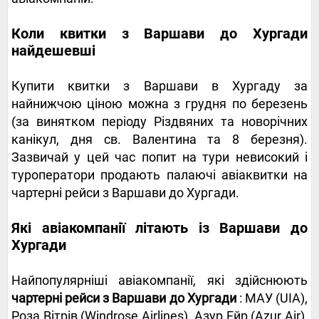
Коли квитки з Варшави до Хургади
найдешевші
Купити квитки з Варшави в Хургаду за
найнижчою ціною можна з грудня по березень
(за винятком періоду Різдвяних та новорічних
канікул, дня св. Валентина та 8 березня).
Зазвичай у цей час попит на тури невисокий і
туроператори продають палаючі авіаквитки на
чартерні рейси з Варшави до Хургади.
Які авіакомпанії літають із Варшави до
Хургади
Найпопулярніші авіакомпанії, які здійснюють
чартерні рейси з Варшави до Хургади
: МАУ (UIA),
Роза Вітрів (Windrose Airlines), Азур Ейр (Azur Air),