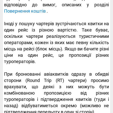
відповідно до вимог, описаних у розділі
Повернення коштів
.
Іноді у пошуку чартерів зустрічаються квитки на
один рейс із різною вартістю. Таке буває,
оскільки чартери реалізуються туристичними
операторами, кожен із яких має певну кількість
місць на рейсі (блок місць). Якщо ви бачите різні
ціни на один рейс, це пропозиції різних
туроператорів.
При бронюванні авіаквитків одразу в обидві
сторони (Round Trip (RT) чартери) просимо
врахувати, що деякі з них можуть бути
комбінованою пропозицією від різних
туроператорів і підтвердження квитків (туди і
назад) відбуватиметься окремо (можливо не
підтвердження перельоту в одну зі сторін).