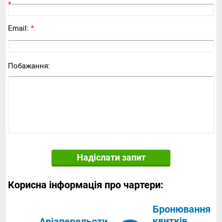
*
Email:
*
Побажання:
Надіслати запит
Корисна інформація про чартери:
Бронювання
квитків
Авіаперельоти