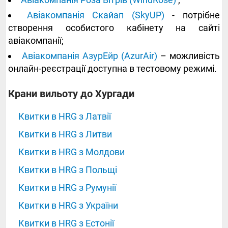
Авіакомпанія Скайап (SkyUP)
- потрібне
створення особистого кабінету на сайті
авіакомпанії;
Авіакомпанія АзурЕйр (AzurAir)
– можливість
онлайн-реєстрації доступна в тестовому режимі.
‍‍‍‍‍Крани вильоту до Хургади
Квитки в HRG з Латвії
Квитки в HRG з Литви
Квитки в HRG з Молдови
Квитки в HRG з Польщі
Квитки в HRG з Румунії
Квитки в HRG з України
Квитки в HRG з Естонії