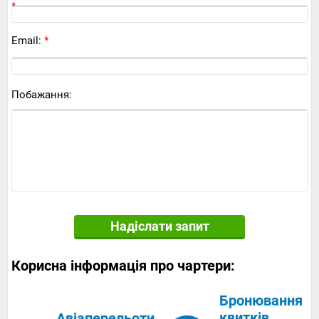
*
Email:
*
Побажання:
Надіслати запит
Корисна інформація про чартери:
Бронювання
квитків
Авіаперельоти