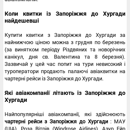
Коли квитки із Запоріжжя до Хургади
найдешевші
Купити квитки з Запоріжжя до Хургади за
найнижчою ціною можна з грудня по березень
(за винятком періоду Різдвяних та новорічних
канікул, дня св. Валентина та 8 березня).
Зазвичай у цей час попит на тури невисокий і
туроператори продають палаючі авіаквитки на
чартерні рейси із Запоріжжя до Хургади.
Які авіакомпанії літають із Запоріжжя до
Хургади
Найпопулярніші авіакомпанії, які здійснюють
чартерні рейси з Запоріжжя до Хургади
: МАУ
(UIA), Роза Вітрів (Windrose Airlines), Азур Ейр