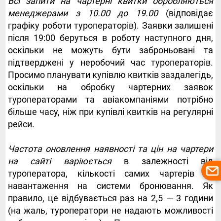
Всі запити на чартерні квитки обробляються
менеджерами з 10.00 до 19.00
(відповідає
графіку роботи туроператорів). Заявки залишені
після 19:00 беруться в роботу наступного дня,
оскільки не можуть бути заброньовані та
підтверджені у неробочий час туроператорів.
Просимо планувати купівлю квитків заздалегідь,
оскільки на обробку чартерних заявок
туроператорами та авіакомпаніями потрібно
більше часу, ніж при купівлі квитків на регулярні
рейси.
Частота оновлення наявності та цін на чартери
на сайті варіюється
в залежності від
туроператора, кількості самих чартерів та
навантаження на системи бронювання. Як
правило, це відбувається раз на 2,5 — 3 години
(на жаль, туроператори не надають можливості