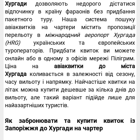
Хургади
дозволяють недорого дістатися
відпочинку в країну фараонів без придбання
пакетного туру. Наша система пошуку
авіаквитків на чартери містить пропозиції
перельоту в
міжнародний аеропорт Хургада
(HRG)
українських та європейських
туроператорів. Придбати квиток ви можете
онлайн або в одному з офісів мережі Пілігрим.
Ціна на
авіаквитки до міста
Хургада
коливається в залежності від сезону,
часу вильоту і напрямку. Найчастіше квитки на
літак можна купити дешевше за кілька днів до
вильоту, але такий варіант підійде лише для
найазартніших туристів.
Як забронювати та купити квиток із
Запоріжжя до Хургади на чартер