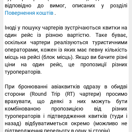
відповідно до вимог, описаних у розділі
Повернення коштів
.
Іноді у пошуку чартерів зустрічаються квитки на
один рейс із різною вартістю. Таке буває,
оскільки чартери реалізуються туристичними
операторами, кожен із яких має певну кількість
місць на рейсі (блок місць). Якщо ви бачите різні
ціни на один рейс, це пропозиції різних
туроператорів.
При бронюванні авіаквитків одразу в обидві
сторони (Round Trip (RT) чартери) просимо
врахувати, що деякі з них можуть бути
комбінованою пропозицією від різних
туроператорів і підтвердження квитків (туди і
назад) відбуватиметься окремо (можливо не
підтвердження перельоту в одну зі сторін).