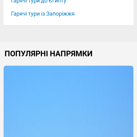
Гарячі тури до Єгипту
Гарячі тури із Запоріжжя
ПОПУЛЯРНІ НАПРЯМКИ