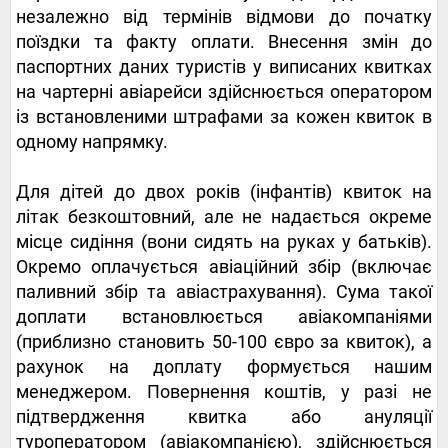
незалежно від термінів відмови до початку
поїздки та факту оплати. Внесення змін до
паспортних даних туристів у виписаних квитках
на чартерні авіарейси здійснюється оператором
із встановленими штрафами за кожен квиток в
одному напрямку.
Для дітей до двох років (інфантів) квиток на
літак безкоштовний, але не надається окреме
місце сидіння (вони сидять на руках у батьків).
Окремо оплачується авіаційний збір (включає
паливний збір та авіастрахування). Сума такої
доплати встановлюється авіакомпаніями
(приблизно становить 50-100 євро за квиток), а
рахунок на доплату формується нашим
менеджером. Повернення коштів, у разі не
підтвердження квитка або ануляції
туроператором (авіакомпанією), здійснюється