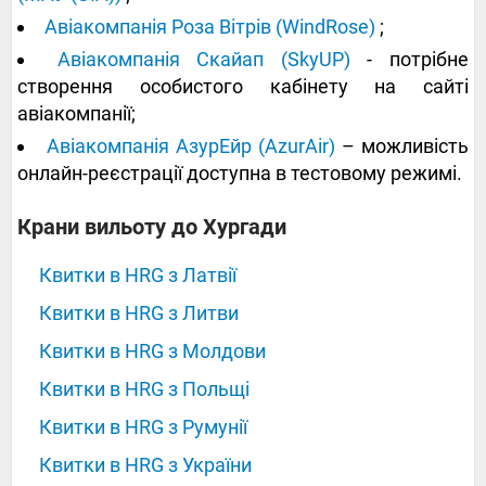
Авіакомпанія Роза Вітрів (WindRose)
;
Авіакомпанія Скайап (SkyUP)
- потрібне
створення особистого кабінету на сайті
авіакомпанії;
Авіакомпанія АзурЕйр (AzurAir)
– можливість
онлайн-реєстрації доступна в тестовому режимі.
‍‍‍‍‍Крани вильоту до Хургади
Квитки в HRG з Латвії
Квитки в HRG з Литви
Квитки в HRG з Молдови
Квитки в HRG з Польщі
Квитки в HRG з Румунії
Квитки в HRG з України