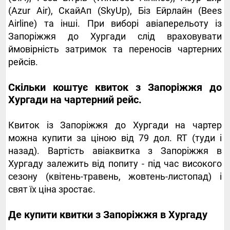
(Azur Air), СкайАп (SkyUp), Біз Ейрлайн (Bees
Airline) та інші. При виборі авіаперельоту із
Запоріжжя до Хургади слід враховувати
ймовірність затримок та переносів чартерних
рейсів.
Скільки коштує квиток з Запоріжжя до
Хургади на чартерний рейс.
Квиток із Запоріжжя до Хургади на чартер
можна купити за ціною від 79 дол. RT (туди і
назад). Вартість авіаквитка з Запоріжжя в
Хургаду залежить від попиту - під час високого
сезону (квітень-травень, жовтень-листопад) і
свят їх ціна зростає.
Де купити квитки з Запоріжжя в Хургаду