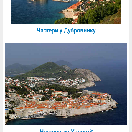
Чартери у Дубровнику
Чартери до Хорватії