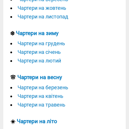
Чартери на жовтень
Чартери на листопад
❄️
Чартери на зиму
Чартери на грудень
Чартери на січень
Чартери на лютий
🌸
Чартери на весну
Чартери на березень
Чартери на квітень
Чартери на травень
☀️
Чартери на літо