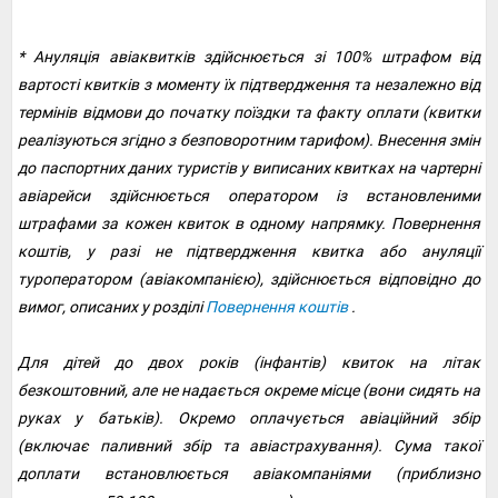
* Ануляція авіаквитків здійснюється зі 100% штрафом від
вартості квитків з моменту їх підтвердження та незалежно від
термінів відмови до початку поїздки та факту оплати (квитки
реалізуються згідно з безповоротним тарифом). Внесення змін
до паспортних даних туристів у виписаних квитках на чартерні
авіарейси здійснюється оператором із встановленими
штрафами за кожен квиток в одному напрямку. Повернення
коштів, у разі не підтвердження квитка або ануляції
туроператором (авіакомпанією), здійснюється відповідно до
вимог, описаних у розділі
Повернення коштів
.
Для дітей до двох років (інфантів) квиток на літак
безкоштовний, але не надається окреме місце (вони сидять на
руках у батьків). Окремо оплачується авіаційний збір
(включає паливний збір та авіастрахування). Сума такої
доплати встановлюється авіакомпаніями (приблизно