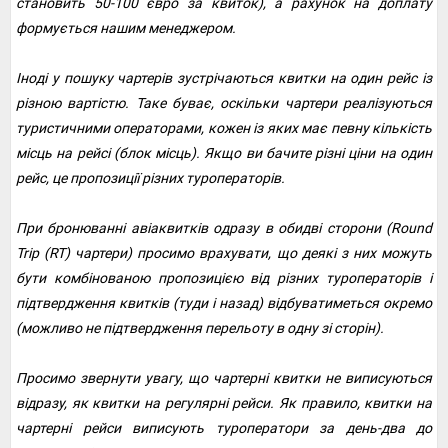
становить 50-100 євро за квиток), а рахунок на доплату
формується нашим менеджером.
Іноді у пошуку чартерів зустрічаються квитки на один рейс із
різною вартістю. Таке буває, оскільки чартери реалізуються
туристичними операторами, кожен із яких має певну кількість
місць на рейсі (блок місць). Якщо ви бачите різні ціни на один
рейс, це пропозиції різних туроператорів.
При бронюванні авіаквитків одразу в обидві сторони (Round
Trip (RT) чартери) просимо врахувати, що деякі з них можуть
бути комбінованою пропозицією від різних туроператорів і
підтвердження квитків (туди і назад) відбуватиметься окремо
(можливо не підтвердження перельоту в одну зі сторін).
Просимо звернути увагу, що чартерні квитки не виписуються
відразу, як квитки на регулярні рейси. Як правило, квитки на
чартерні рейси виписують туроператори за день-два до