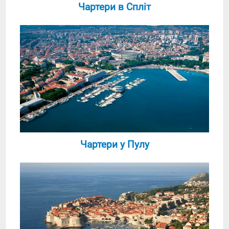
Чартери в Спліт
Чартери у Пулу