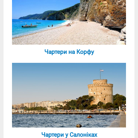
Чартери на Корфу
Чартери у Салоніках