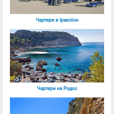
Чартери в Іракліон
Чартери на Родос