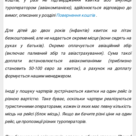
коштів, у разі не підтвердження квитка або ануляції
туроператором (авіакомпанією), здійснюється відповідно до
вимог, описаних у розділі
Повернення коштів
.
Для дітей до двох років (інфантів) квиток на літак
безкоштовний, але не надається окреме місце (вони сидять на
руках у батьків). Окремо оплачується авіаційний збір
(включає паливний збір та авіастрахування). Сума такої
доплати встановлюється авіакомпаніями (приблизно
становить 50-100 євро за квиток), а рахунок на доплату
формується нашим менеджером.
Іноді у пошуку чартерів зустрічаються квитки на один рейс із
різною вартістю. Таке буває, оскільки чартери реалізуються
туристичними операторами, кожен із яких має певну кількість
місць на рейсі (блок місць). Якщо ви бачите різні ціни на один
рейс, це пропозиції різних туроператорів.