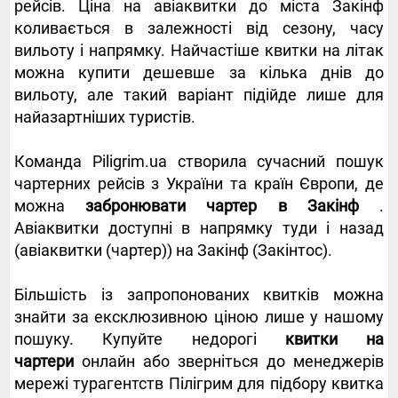
рейсів. Ціна на авіаквитки до міста Закінф
коливається в залежності від сезону, часу
вильоту і напрямку. Найчастіше квитки на літак
можна купити дешевше за кілька днів до
вильоту, але такий варіант підійде лише для
найазартніших туристів.
Команда Piligrim.ua створила сучасний пошук
чартерних рейсів з України та країн Європи, де
можна
забронювати чартер в Закінф
.
Авіаквитки доступні в напрямку туди і назад
(авіаквитки (чартер)) на Закінф (Закінтос).
Більшість із запропонованих квитків можна
знайти за ексклюзивною ціною лише у нашому
пошуку. Купуйте недорогі
квитки на
чартери
онлайн або зверніться до менеджерів
мережі турагентств Пілігрим для підбору квитка