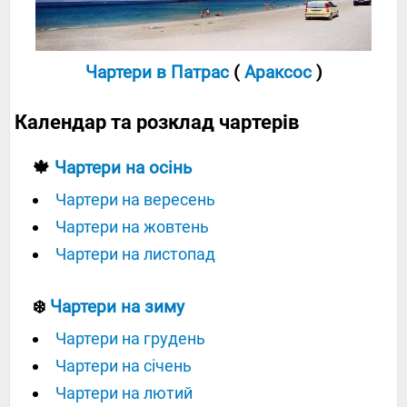
Чартери в Патрас
(
Араксос
)
Календар та розклад чартерів
🍁
Чартери на осінь
Чартери на вересень
Чартери на жовтень
Чартери на листопад
❄️
Чартери на зиму
Чартери на грудень
Чартери на січень
Чартери на лютий