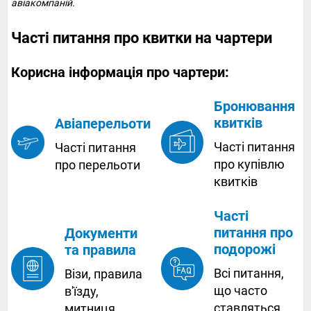
авіакомпаній.
Часті питання про квитки на чартери
Корисна інформація про чартери:
Бронювання
квитків
Авіаперельоти
Часті питання
Часті питання
про купівлю
про перельоти
квитків
Часті
питання про
Документи
подорожі
та правила
Всі питання,
Візи, правила
що часто
в'їзду,
ставляться
митниця