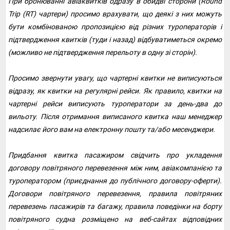
При бронюванні авіаквитків одразу в обидві сторони (Round
Trip (RT) чартери) просимо врахувати, що деякі з них можуть
бути комбінованою пропозицією від різних туроператорів і
підтвердження квитків (туди і назад) відбуватиметься окремо
(можливо не підтвердження перельоту в одну зі сторін).
Просимо звернути увагу, що чартерні квитки не виписуються
відразу, як квитки на регулярні рейси. Як правило, квитки на
чартерні рейси виписують туроператори за день-два до
вильоту. Після отримання виписаного квитка наш менеджер
надсилає його вам на електронну пошту та/або месенджери.
Придбання квитка пасажиром свідчить про укладення
договору повітряного перевезення між ним, авіакомпанією та
туроператором (приєднання до публічного договору-оферти).
Договори повітряного перевезення, правила повітряних
перевезень пасажирів та багажу, правила поведінки на борту
повітряного судна розміщено на веб-сайтах відповідних