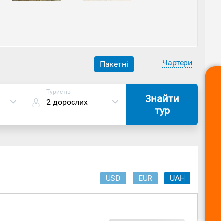
вчення, що включають підводні печери та кораблі,
Чартери
Пакетні
Туристів
Знайти
2 дорослих
тур
USD
EUR
UAH