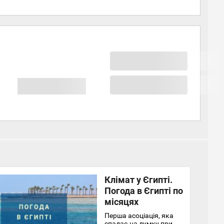
Клімат у Єгипті.
Погода в Єгипті по
місяцях
Перша асоціація, яка
спадає на думку при