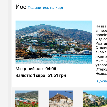
Йос
Подивитись на карті
Назва
а чер
прові
«Одіс
Розташ
Столи
знаме
який з
можна
утвор
Місцевий час:
04:06
Старод
Незва
Валюта:
1
євро
=51.51 грн
церко
Докла
Хора,
фести
потім
Однак
Мілопо
мандрі