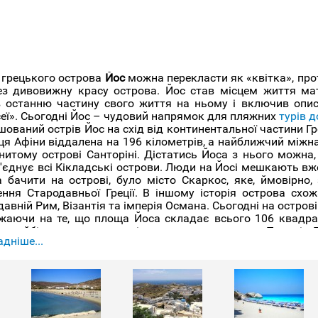
 грецького острова
Йос
можна перекласти як «квітка», прот
ез дивовижну красу острова. Йос став місцем життя ма
в останню частину свого життя на ньому і включив опис 
сеї». Сьогодні Йос – чудовий напрямок для пляжних
турів д
ований острів Йос на схід від континентальної частини Гре
ця Афіни віддалена на 196 кілометрів, а найближчий міжн
нитому острові Санторіні. Дістатись Йоса з нього можна,
'єднує всі Кікладські острови. Люди на Йосі мешкають вже
 бачити на острові, було місто Скаркос, яке, ймовірно,
ення Стародавньої Греції. В іншому історія острова схо
авній Рим, Візантія та імперія Османа. Сьогодні на остров
жаючи на те, що площа Йоса складає всього 106 квадрат
в, найбільш популярною і знаменитою з яких є Пананія Гр
дніше...
 на найвищому пагорбі, з якого добре видно всю округу. С
валю на Йосі, що проходить щороку 15 серпня. Під час нь
 на вулицях люди танцюють, веселяться і святкують до зах
 Йос - це в першу чергу пляжний курорт
Греції
і головним об
тас, Магганарі, Псаті, Йіалос, Каламос та Айя Теодоті є 
вників, які іноді обирають цей острів для внутрішнього т