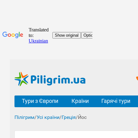
Тури з Європи
Країни
Гарячі тури
Пілігрим
/
Усі країни
/
Греція
/
Йос