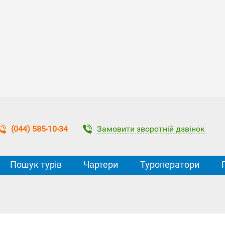
Замовити зворотній дзвінок
(044) 585-10-34
Пошук турів
Чартери
Туроператори