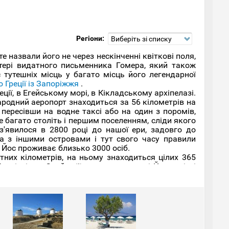
Регіони:
Виберіть зі списку
е назвали його не через нескінченні квіткові поля,
тері видатного письменника Гомера, який також
тутешніх місць у багато місць його легендарної
о Греції із Запоріжжя
.
ції, в Егейському морі, в Кікладському архіпелазі.
ародний аеропорт знаходиться за 56 кілометрів на
 пересівши на водне таксі або на один з поромів,
 багато століть і першим поселенням, сліди якого
 з'явилося в 2800 році до нашої ери, задовго до
жа з іншими островами і тут свого часу правили
і Йос проживає близько 3000 осіб.
них кілометрів, на ньому знаходиться цілих 365
еміотісса. Знайти її можна в столиці Йоса, місті
аме ця церква стає місцем проведення найбільшого
ого процесія йде з іконою Діви Марії островом, а
оду сонця.
'єктом уваги на ньому стають пляжі. Такі пляжі як
найбільш популярними серед іноземних та грецьких
уризму. Нерідко на Йос приїжджають і дайвери, для