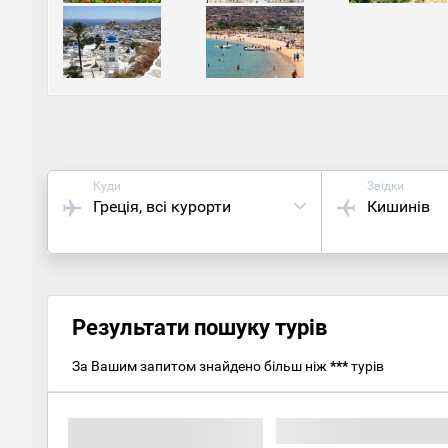
яких 
що за
Куди
Звідки
Греція
, всі курорти
Кишинів
Результати пошуку турів
За Вашим запитом знайдено більш ніж
***
турів