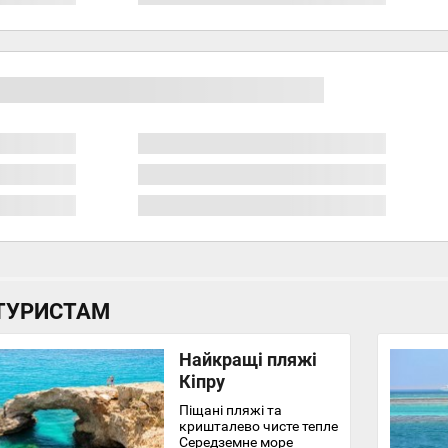
ТУРИСТАМ
Найкращі пляжі
Кіпру
Піщані пляжі та
кришталево чисте тепле
Середземне море