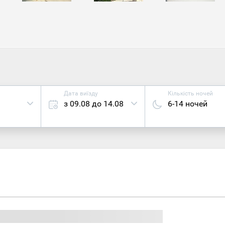
біля узбережжя острова є безліч дивовижних місць для ви
тонули.
Дата виїзду
Кількість ночей
з 09.08 до 14.08
6-14 ночей