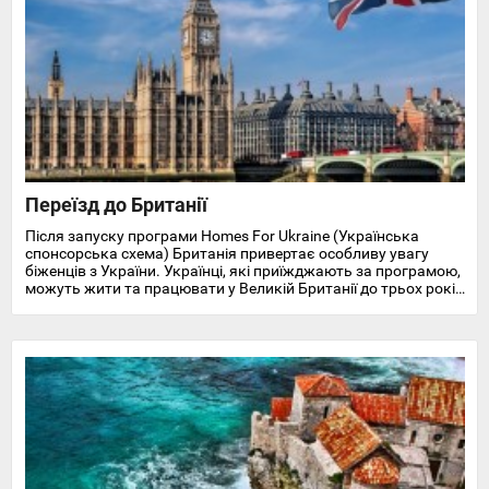
Переїзд до Британії
Після запуску програми Homes For Ukraine (Українська
спонсорська схема) Британія привертає особливу увагу
біженців з України. Українці, які приїжджають за програмою,
можуть жити та працювати у Великій Британії до трьох років
і отримують доступ до охорони здоров'я, пільг, підтримки у
працевлаштуванні, освіті та навчанні англійської мови.