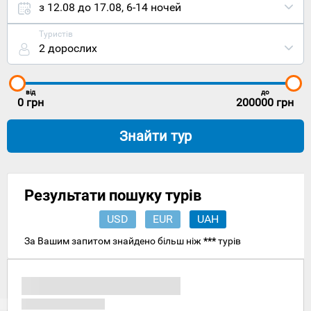
сході
з 12.08 до 17.08
,
6-14 ночей
щодо
континентал
Туристів
частини
2 дорослих
Греції, в
Егейському
морі, в
архіпелазі
від
до
Додеканес.
0
грн
200000
грн
Столиця
Афіни
Знайти тур
видалена
на 474
кілометри
на захід, а
ось
Результати пошуку турів
власного
аеропорту
USD
EUR
UAH
на острові
Нісірос
За Вашим запитом знайдено більш ніж
***
турів
немає.
Найближчі
міжнародні
повітряні
ворота