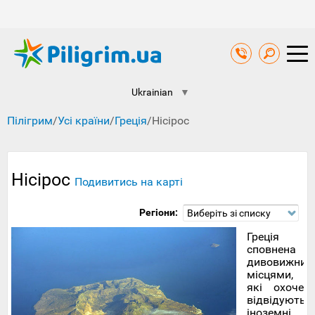
Ukrainian
▼
Пілігрим
/
Усі країни
/
Греція
/
Нісірос
Нісірос
Подивитись на карті
Регіони:
Виберіть зі списку
Греція
сповнена
дивовижним
місцями,
які охоче
відвідують
іноземні