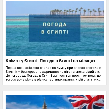
Клімат у Єгипті. Погода в Єгипті по місяцях
Перша асоціація, яка спадає на думку при словах «погода в
Єгипті» – безперервне африканське літо та спека цілий рік.
Це негаразд. Погода в Єгипті змінюється протягом року, до
того ж вона різна в різних частинах країни. У цій статті ми
докладно розповімо про особливості клімату та температуру
повітря та води в Єгипті на найпопулярніших курортах
Червоного моря.