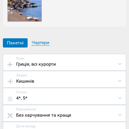
головною
пам'яткою
Нісіроса,
проте
низка
історичних
пам'яток
та
Чартери
Пакетні
дивовижне
узбережжя
також
Куди
відіграють
Греція
, всі курорти
неабияку
роль у
Звідки
залученні
Кишинів
іноземців,
які охоче
купують
Готель
тури до
4*, 5*
Греції з
Дніпра
.
Харчування
Розташован
Без харчування та краще
острів
Нісірос на
Дата виїзду