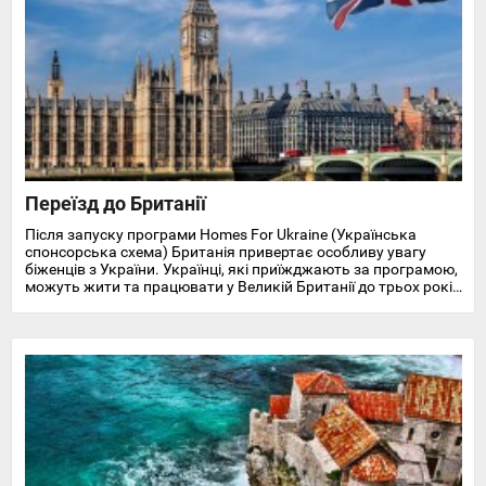
Переїзд до Британії
Після запуску програми Homes For Ukraine (Українська
спонсорська схема) Британія привертає особливу увагу
біженців з України. Українці, які приїжджають за програмою,
можуть жити та працювати у Великій Британії до трьох років
і отримують доступ до охорони здоров'я, пільг, підтримки у
працевлаштуванні, освіті та навчанні англійської мови.