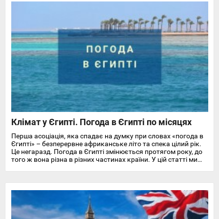
Клімат у Єгипті. Погода в Єгипті по місяцях
Перша асоціація, яка спадає на думку при словах «погода в
Єгипті» – безперервне африканське літо та спека цілий рік.
Це негаразд. Погода в Єгипті змінюється протягом року, до
того ж вона різна в різних частинах країни. У цій статті ми
докладно розповімо про особливості клімату та температуру
повітря та води в Єгипті на найпопулярніших курортах
Червоного моря.