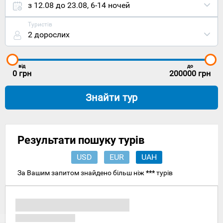
курорт
з 12.08 до 23.08
,
6-14 ночей
Ешпінью
на
Туристів
північному
2 дорослих
заході
Португалії,
на
узбережжі
від
до
Атлантичног
0
грн
200000
грн
океану,
неподалік
Знайти тур
Порту.
Столиця
Лісабон
видалена
на 297
Результати пошуку турів
кілометрів
на
USD
EUR
UAH
південь, а
найближчий
За Вашим запитом знайдено більш ніж
***
турів
міжнародни
аеропорт
знаходиться
за 20
кілометрів