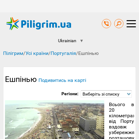
Ukrainian
▼
Пілігрим
/
Усі країни
/
Португалія
/
Ешпінью
Ешпінью
Подивитись на карті
Регіони:
Виберіть зі списку
Всього в
20
кілометрах
від Порту
вздовж
узбережжя
розташовує