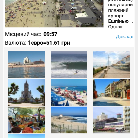
популярний
пляжний
курорт
Ешпінью
.
Однак
саме
Місцевий час:
09:57
Докладніш
Ешпінью,
Валюта:
1
євро
=51.61 грн
поряд з
іншими
курортними
містами
першої
хвилі
туристичної
забудови,
став
випробувал
майданчико
який
експеримен
забудовував
висотними
будинками.
Згодом
містобудівн