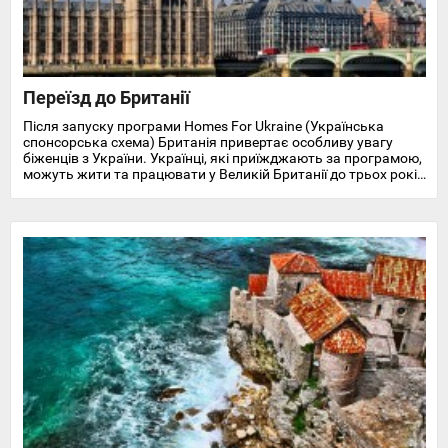
Переїзд до Британії
Після запуску програми Homes For Ukraine (Українська
спонсорська схема) Британія привертає особливу увагу
біженців з України. Українці, які приїжджають за програмою,
можуть жити та працювати у Великій Британії до трьох років
і отримують доступ до охорони здоров'я, пільг, підтримки у
працевлаштуванні, освіті та навчанні англійської мови.