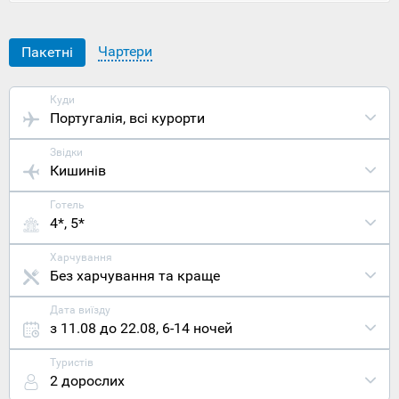
Португалії
і
у зв'язку з
цим його
Чартери
Пакетні
цільова
аудиторія
суттєво
Куди
розширилася
Португалія
, всі курорти
Розташован
Ешторіл у
Звідки
центральній
Кишинів
частині
західного
Готель
узбережжя
4*, 5*
Португалії,
біля бухти
Кашкайш,
Харчування
що за
Без харчування та краще
п'ятнадцять
кілометрів
Дата виїзду
від
з 11.08 до 22.08
,
6-14 ночей
столиці
Лісабона.
Туристів
Люди
2 дорослих
заселили