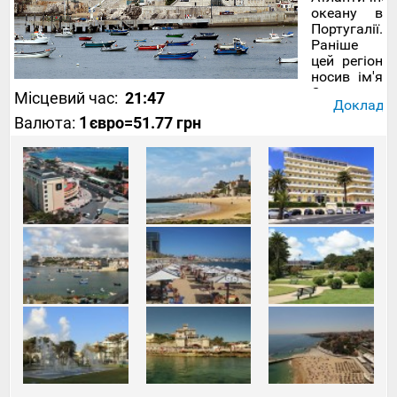
океану в
Португалії.
Раніше
цей регіон
носив ім'я
Сонячного
Місцевий час:
21:47
Докладніш
берега та
Валюта:
1
євро
=51.77 грн
був
неймовірно
популярним
серед
експатів.
Зараз же,
отримавши
нову
назву,
Берег
Ешторіла
став
постійно
з'являтися
у
пропозиціях
з
турами
до