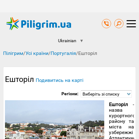
Ukrainian
▼
Пілігрим
/
Усі країни
/
Португалія
/
Ешторіл
Ешторіл
Подивитись на карті
Регіони:
Виберіть зі списку
Ешторіл
-
назва
курортного
району та
міста на
узбережжі
Атлантичног