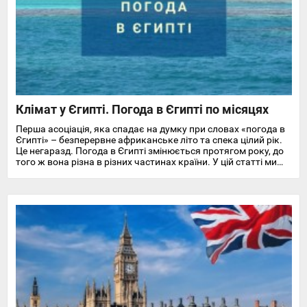
Клімат у Єгипті. Погода в Єгипті по місяцях
Перша асоціація, яка спадає на думку при словах «погода в
Єгипті» – безперервне африканське літо та спека цілий рік.
Це негаразд. Погода в Єгипті змінюється протягом року, до
того ж вона різна в різних частинах країни. У цій статті ми
докладно розповімо про особливості клімату та температуру
повітря та води в Єгипті на найпопулярніших курортах
Червоного моря.