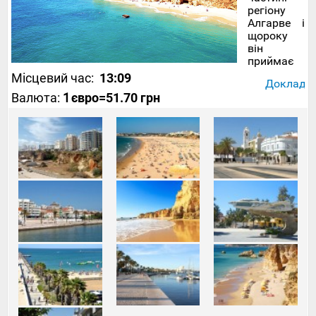
регіону
Алгарве і
щороку
він
приймає
десятки
Місцевий час:
13:09
Докладніш
тисяч
Валюта:
1
євро
=51.70 грн
мандрівникі
Окрім
примітної
архітектури
Портіман
може
запропонува
мандрівнико
чудові
пляжі та
розвинену
туристичну
інфраструкту
яка вже
багато
років
робить
цей