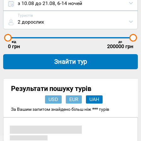
океан.
з 10.08 до 21.08
,
6-14 ночей
Столиця
Лісабон
Туристів
видалена
2 дорослих
на 277
кілометрів
на північ,
а
від
до
найближчий
0
грн
200000
грн
міжнародни
аеропорт
Знайти тур
знаходиться
за 66
кілометрів
на схід у
Фару.
Результати пошуку турів
Історики
та
USD
EUR
UAH
археологи
знайшли
За Вашим запитом знайдено більш ніж
***
турів
свідчення
того, що
на місці
сучасного
Портімана