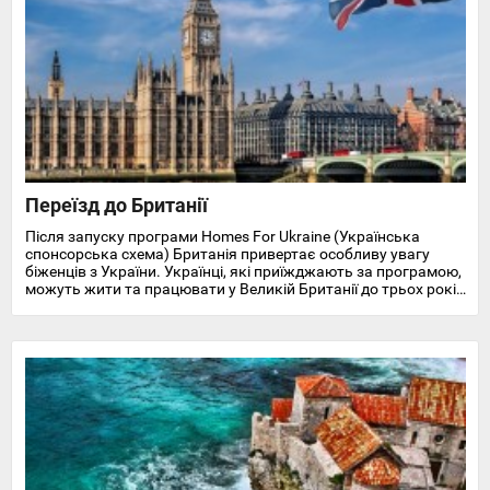
Переїзд до Британії
Після запуску програми Homes For Ukraine (Українська
спонсорська схема) Британія привертає особливу увагу
біженців з України. Українці, які приїжджають за програмою,
можуть жити та працювати у Великій Британії до трьох років
і отримують доступ до охорони здоров'я, пільг, підтримки у
працевлаштуванні, освіті та навчанні англійської мови.