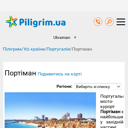
Ukrainian
▼
Пілігрим
/
Усі країни
/
Португалія
/
Портіман
Портіман
Подивитись на карті
Регіони:
Виберіть зі списку
Португальсь
місто-
курорт
Портіман
є
найбільшим
у західній
частині