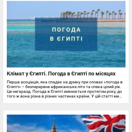
Клімат у Єгипті. Погода в Єгипті по місяцях
Перша асоціація, яка спадає на думку при словах «погода в
Єгипті» – безперервне африканське літо та спека цілий рік.
Це негаразд. Погода в Єгипті змінюється протягом року, до
того ж вона різна в різних частинах країни. У цій статті ми
докладно розповімо про особливості клімату та температуру
повітря та води в Єгипті на найпопулярніших курортах
Червоного моря.