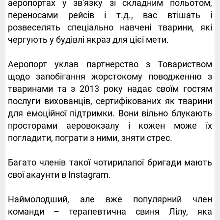
аеропортах у зв'язку зі складним польотом,
переносами рейсів і т.д., вас втішать і
розвеселять спеціально навчені тварини, які
чергують у будівлі якраз для цієї мети.
Аеропорт уклав партнерство з Товариством
щодо запобігання жорстокому поводженню з
тваринами та з 2013 року надає своїм гостям
послуги вихованців, сертифікованих як тварини
для емоційної підтримки. Вони вільно блукають
просторами аеровокзалу і кожен може їх
погладити, пограти з ними, зняти стрес.
Багато членів такої чотирилапої бригади мають
свої акаунти в Instagram.
Наймолодший, але вже популярний член
команди – терапевтична свиня Лілу, яка