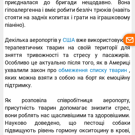
приєдналася до бригади нещодавно. Вона
гіпоалергенна і вміє робити безліч трюків (навіть
стояти на задніх копитах і грати на іграшковому
піаніно).
Декілька аеропортів у
США
вже використовують
терапевтичних тварин на своїй території для
зняття тривожності та стресу у пасажирів.
Особливо це актуально після того, як в Америці
ухвалили закон про
обмеження списку тварин
,
яких можна взяти з собою на борт як емоційну
підтримку.
Як розповіла співробітниця аеропорту,
присутність тварин допомагає знизити стрес,
вони роблять нас щасливішими та здоровішими.
Науково доведено, що пестощі собаки
підвищують рівень гормону окситоцину в крові,