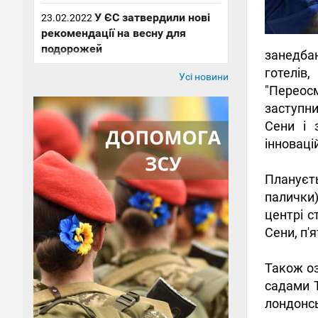
У ЄС затвердили нові
23.02.2022
рекомендації на весну для
подорожей
занедба
готелів
Усі новини
"Переос
заступни
Сени і 
інноваці
Плануєт
палички)
центрі с
Сени, п'я
Також оз
садами Т
лондонсь