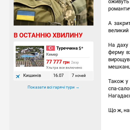
оживут
романти
А закрит
великий 
В ОСТАННЮ ХВИЛИНУ
На даху 
Туреччина
5*
ферму вж
Кемер
вирощува
77 777
грн
2взр
мешканц
Ультра все включено
Кишинів
16.07
7
ночей
Також у 
Показати всі гарячі тури →
спа-сал
Нагадаєм
Що ж, на