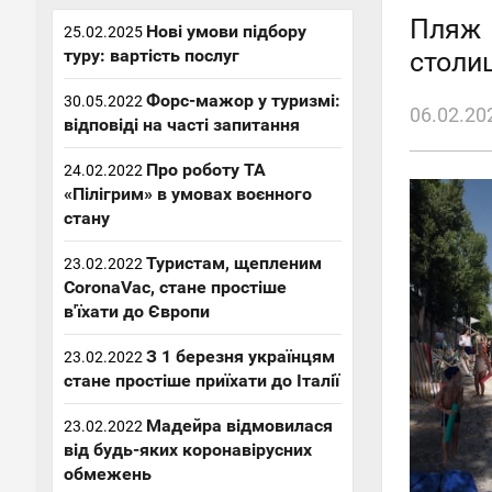
Пляж 
Нові умови підбору
25.02.2025
туру: вартість послуг
столиц
Форс-мажор у туризмі:
30.05.2022
06.02.20
відповіді на часті запитання
Про роботу ТА
24.02.2022
«Пілігрим» в умовах воєнного
стану
Туристам, щепленим
23.02.2022
CoronaVac, стане простіше
в'їхати до Європи
З 1 березня українцям
23.02.2022
стане простіше приїхати до Італії
Мадейра відмовилася
23.02.2022
від будь-яких коронавірусних
обмежень