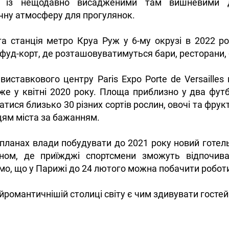
ь із нещодавно висадженими там вишневими д
чну атмосферу для прогулянок.
а станція метро Круа Руж у 6-му окрузі в 2022 р
фуд-корт, де розташовуватимуться бари, ресторани, 
виставкового центру Paris Expo Porte de Versailles
е у квітні 2020 року. Площа приблизно у два фут
тися близько 30 різних сортів рослин, овочі та фрук
ям міста за бажанням.
планах влади побудувати до 2021 року новий готель
оном, де приїжджі спортсмени зможуть відпочива
о, що у Парижі до 24 лютого можна побачити роботи
йромантичнішій столиці світу є чим здивувати гостей