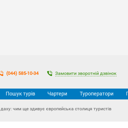
Замовити зворотній дзвінок
(044) 585-10-34
Пошук турів
Чартери
Туроператори
 даху: чим ще здивує європейська столиця туристів