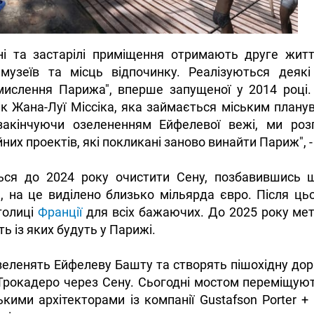
ні та застарілі приміщення отримають друге житт
, музеїв та місць відпочинку. Реалізуються деяк
мислення Парижа", вперше запущеної у 2014 році. 
к Жана-Луї Міссіка, яка займається міським план
закінчуючи озелененням Ейфелевої вежі, ми роз
йних проектів, які покликані заново винайти Париж", -
ься до 2024 року очистити Сену, позбавившись шк
, на це виділено близько мільярда євро. Після ць
толиці
Франції
для всіх бажаючих. До 2025 року мет
ть із яких будуть у Парижі.
еленять Ейфелеву Башту та створять пішохідну доріж
рокадеро через Сену. Сьогодні мостом переміщують
кими архітекторами із компанії Gustafson Porter 