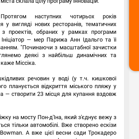
міста склала цілу програму інновацій.
Протягом наступних чотирьох років
я у вигляді нових ресторанів, тематичних
і з проектів, обраних у рамках програми
Ініціатор — мер Парижа Анн Ідальго та її
уванням. "Починаючи з масштабної зачистки
глянемо деякі з найбільш динамічних та
 каже Міссіка.
ідливих речовин у воді (у т.ч. кишкової
ого планується відкриття міського пляжу у
а — створити 23 місця для купання вздовж
ку на мосту Пон-д'Іна, який з'єднує вежу з
ся тільки автомобілі. Вже створено ескізи
+ Bowman. А вже цієї весни сади Трокадеро